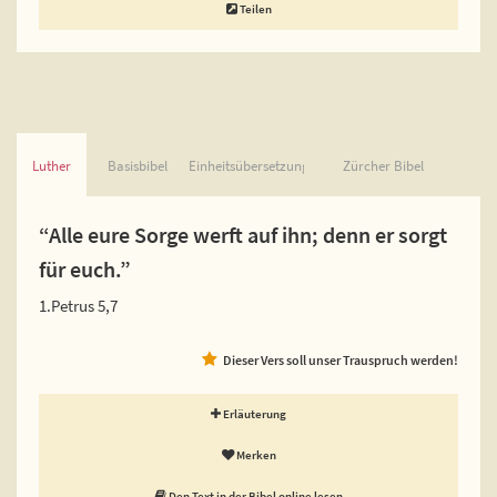
Teilen
Luther
Basisbibel
Einheitsübersetzung
Zürcher Bibel
“Alle eure Sorge werft auf ihn; denn er sorgt
für euch.”
1.Petrus 5,7
Dieser Vers soll unser Trauspruch werden!
Erläuterung
Merken
Den Text in der Bibel online lesen