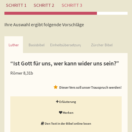
SCHRITT 1
SCHRITT 2
SCHRITT 3
Ihre Auswahl ergibt folgende Vorschläge
Luther
Basisbibel
Einheitsübersetzung
Zürcher Bibel
“Ist Gott für uns, wer kann wider uns sein?”
Römer 8,31b
Dieser Vers soll unser Trauspruch werden!
Erläuterung
Merken
Den Text in der Bibel online lesen