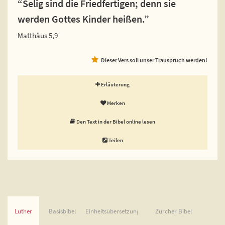
“Selig sind die Friedfertigen; denn sie
werden Gottes Kinder heißen.”
Matthäus 5,9
Dieser Vers soll unser Trauspruch werden!
Erläuterung
Merken
Den Text in der Bibel online lesen
Teilen
Luther
Basisbibel
Einheitsübersetzung
Zürcher Bibel