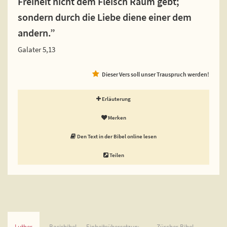
Freiheit nicht dem Fleisch Raum gebt;
sondern durch die Liebe diene einer dem
andern.”
Galater 5,13
Dieser Vers soll unser Trauspruch werden!
Erläuterung
Merken
Den Text in der Bibel online lesen
Teilen
Luther
Basisbibel
Einheitsübersetzung
Zürcher Bibel