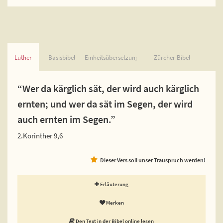
Luther
Basisbibel
Einheitsübersetzung
Zürcher Bibel
“Wer da kärglich sät, der wird auch kärglich
ernten; und wer da sät im Segen, der wird
auch ernten im Segen.”
2.Korinther 9,6
Dieser Vers soll unser Trauspruch werden!
Erläuterung
Merken
Den Text in der Bibel online lesen