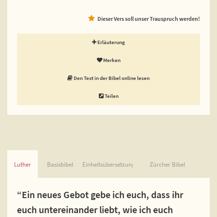
Dieser Vers soll unser Trauspruch werden!
Erläuterung
Merken
Den Text in der Bibel online lesen
Teilen
Luther
Basisbibel
Einheitsübersetzung
Zürcher Bibel
“Ein neues Gebot gebe ich euch, dass ihr
euch untereinander liebt, wie ich euch