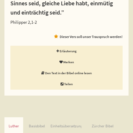
Sinnes seid, gleiche Liebe habt, einmütig
und einträchtig seid.”
Philipper 2,1-2
Dieser Vers soll unser Trauspruch werden!
Erläuterung
Merken
Den Text in der Bibel online lesen
Teilen
Luther
Basisbibel
Einheitsübersetzung
Zürcher Bibel