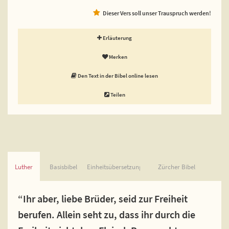
Dieser Vers soll unser Trauspruch werden!
Erläuterung
Merken
Den Text in der Bibel online lesen
Teilen
Luther
Basisbibel
Einheitsübersetzung
Zürcher Bibel
“Ihr aber, liebe Brüder, seid zur Freiheit
berufen. Allein seht zu, dass ihr durch die