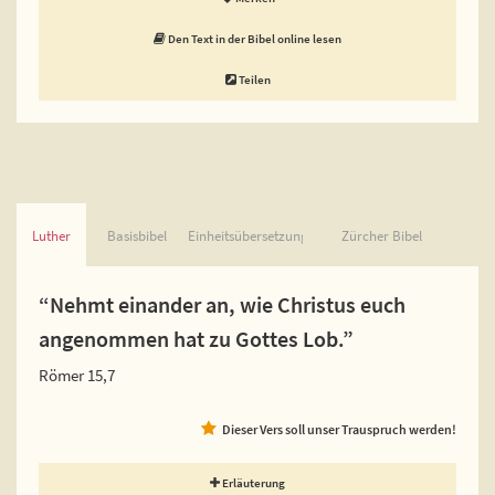
Den Text in der Bibel online lesen
Teilen
Luther
Basisbibel
Einheitsübersetzung
Zürcher Bibel
“Nehmt einander an, wie Christus euch
angenommen hat zu Gottes Lob.”
Römer 15,7
Dieser Vers soll unser Trauspruch werden!
Erläuterung