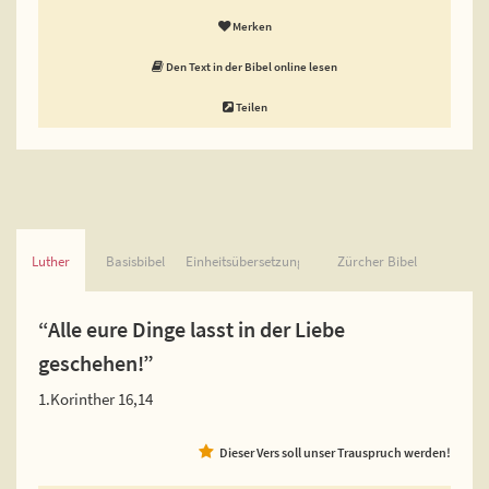
Merken
Den Text in der Bibel online lesen
Teilen
Luther
Basisbibel
Einheitsübersetzung
Zürcher Bibel
“Alle eure Dinge lasst in der Liebe
geschehen!”
1.Korinther 16,14
Dieser Vers soll unser Trauspruch werden!