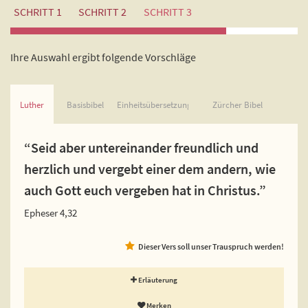
SCHRITT 1
SCHRITT 2
SCHRITT 3
Ihre Auswahl ergibt folgende Vorschläge
Luther
Basisbibel
Einheitsübersetzung
Zürcher Bibel
“Seid aber untereinander freundlich und
herzlich und vergebt einer dem andern, wie
auch Gott euch vergeben hat in Christus.”
Epheser 4,32
Dieser Vers soll unser Trauspruch werden!
Erläuterung
Merken