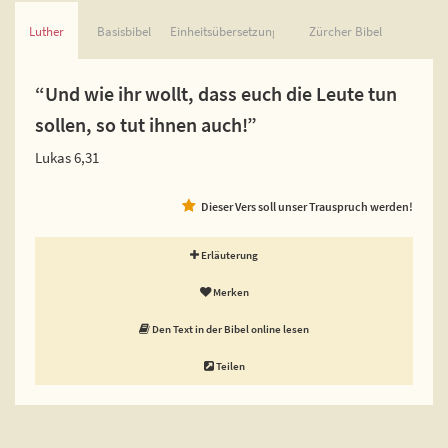
Luther
Basisbibel
Einheitsübersetzung
Zürcher Bibel
“Und wie ihr wollt, dass euch die Leute tun
sollen, so tut ihnen auch!”
Lukas 6,31
Dieser Vers soll unser Trauspruch werden!
Erläuterung
Merken
Den Text in der Bibel online lesen
Teilen