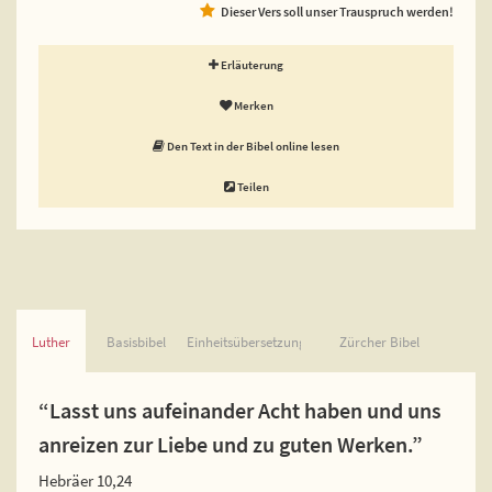
Dieser Vers soll unser Trauspruch werden!
Erläuterung
Merken
Den Text in der Bibel online lesen
Teilen
Luther
Basisbibel
Einheitsübersetzung
Zürcher Bibel
“Lasst uns aufeinander Acht haben und uns
anreizen zur Liebe und zu guten Werken.”
Hebräer 10,24