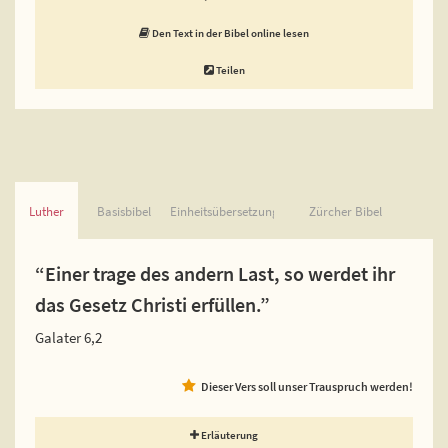
Den Text in der Bibel online lesen
Teilen
Luther
Basisbibel
Einheitsübersetzung
Zürcher Bibel
“Einer trage des andern Last, so werdet ihr
das Gesetz Christi erfüllen.”
Galater 6,2
Dieser Vers soll unser Trauspruch werden!
Erläuterung