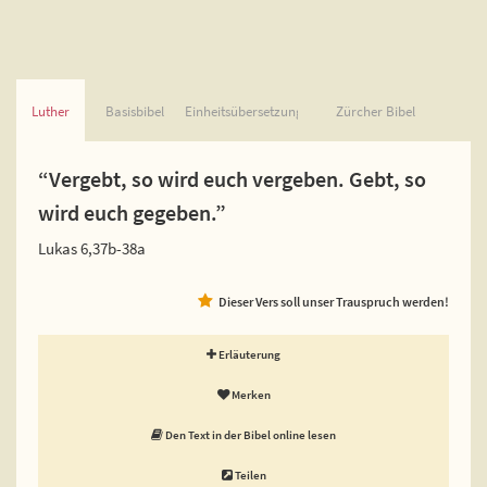
Luther
Basisbibel
Einheitsübersetzung
Zürcher Bibel
“Vergebt, so wird euch vergeben. Gebt, so
wird euch gegeben.”
Lukas 6,37b-38a
Dieser Vers soll unser Trauspruch werden!
Erläuterung
Merken
Den Text in der Bibel online lesen
Teilen