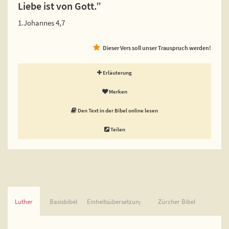
Liebe ist von Gott.”
1.Johannes 4,7
Dieser Vers soll unser Trauspruch werden!
Erläuterung
Merken
Den Text in der Bibel online lesen
Teilen
Luther
Basisbibel
Einheitsübersetzung
Zürcher Bibel