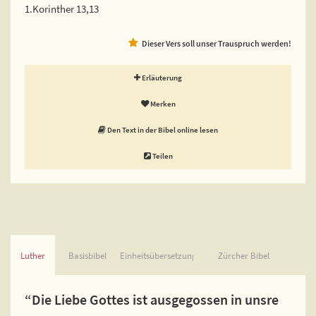
1.Korinther 13,13
Dieser Vers soll unser Trauspruch werden!
Erläuterung
Merken
Den Text in der Bibel online lesen
Teilen
Luther
Basisbibel
Einheitsübersetzung
Zürcher Bibel
“Die Liebe Gottes ist ausgegossen in unsre