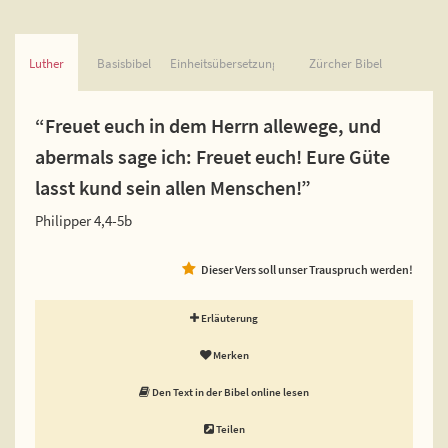
Luther
Basisbibel
Einheitsübersetzung
Zürcher Bibel
“Freuet euch in dem Herrn allewege, und
abermals sage ich: Freuet euch! Eure Güte
lasst kund sein allen Menschen!”
Philipper 4,4-5b
Dieser Vers soll unser Trauspruch werden!
Erläuterung
Merken
Den Text in der Bibel online lesen
Teilen