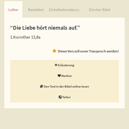
Luther
Basisbibel
Einheitsübersetzung
Zürcher Bibel
“Die Liebe hört niemals auf.”
1.Korinther 13,8a
Dieser Vers soll unser Trauspruch werden!
Erläuterung
Merken
Den Text in der Bibel online lesen
Teilen