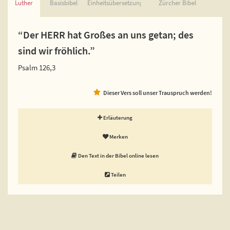
Luther
Basisbibel
Einheitsübersetzung
Zürcher Bibel
“Der HERR hat Großes an uns getan; des
sind wir fröhlich.”
Psalm 126,3
Dieser Vers soll unser Trauspruch werden!
Erläuterung
Merken
Den Text in der Bibel online lesen
Teilen