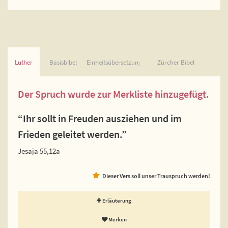
Luther
Basisbibel
Einheitsübersetzung
Zürcher Bibel
Der Spruch wurde zur Merkliste hinzugefügt.
“Ihr sollt in Freuden ausziehen und im
Frieden geleitet werden.”
Jesaja 55,12a
Dieser Vers soll unser Trauspruch werden!
Erläuterung
Merken