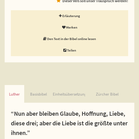
Dieser Vers soll unser Trauspruch werden!
Erläuterung
Merken
Den Text in der Bibel online lesen
Teilen
Luther
Basisbibel
Einheitsübersetzung
Zürcher Bibel
“Nun aber bleiben Glaube, Hoffnung, Liebe,
diese drei; aber die Liebe ist die größte unter
ihnen.”