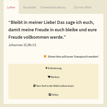
Luther
Basisbibel
Einheitsübersetzung
Zürcher Bibel
“Bleibt in meiner Liebe! Das sage ich euch,
damit meine Freude in euch bleibe und eure
Freude vollkommen werde.”
Johannes 15,9b+11
Dieser Vers soll unser Trauspruch werden!
Erläuterung
Merken
Den Text in der Bibel online lesen
Teilen