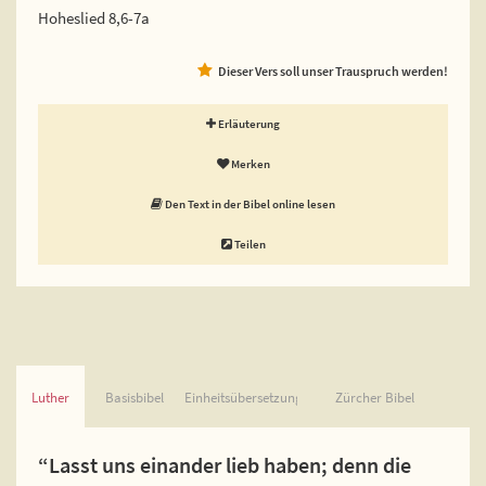
Hoheslied 8,6-7a
Dieser Vers soll unser Trauspruch werden!
Erläuterung
Merken
Den Text in der Bibel online lesen
Teilen
Luther
Basisbibel
Einheitsübersetzung
Zürcher Bibel
“Lasst uns einander lieb haben; denn die