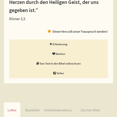
Herzen durch den Heiligen Geist, der uns
gegeben ist.”
Römer 5,5
Dieser Vers soll unser Trauspruch werden!
Erläuterung
Merken
Den Text in der Bibel online lesen
Teilen
Luther
Basisbibel
Einheitsübersetzung
Zürcher Bibel