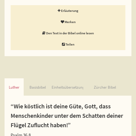
Erläuterung
Merken
Den Text in der Bibel online lesen
Teilen
Luther
Basisbibel
Einheitsübersetzung
Zürcher Bibel
“Wie köstlich ist deine Güte, Gott, dass
Menschenkinder unter dem Schatten deiner
Flügel Zuflucht haben!”
Psalm 36,8