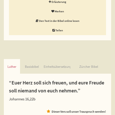
Erläuterung
Merken
Den Text in der Bibel online lesen
Teilen
Luther
Basisbibel
Einheitsübersetzung
Zürcher Bibel
“Euer Herz soll sich freuen, und eure Freude
soll niemand von euch nehmen.”
Johannes 16,22b
Dieser Vers soll unser Trauspruch werden!