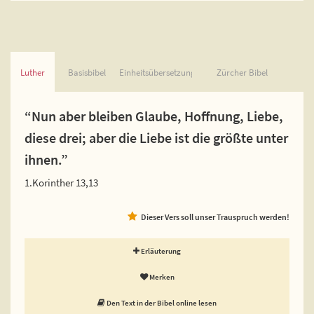
Luther
Basisbibel
Einheitsübersetzung
Zürcher Bibel
“Nun aber bleiben Glaube, Hoffnung, Liebe,
diese drei; aber die Liebe ist die größte unter
ihnen.”
1.Korinther 13,13
Dieser Vers soll unser Trauspruch werden!
Erläuterung
Merken
Den Text in der Bibel online lesen