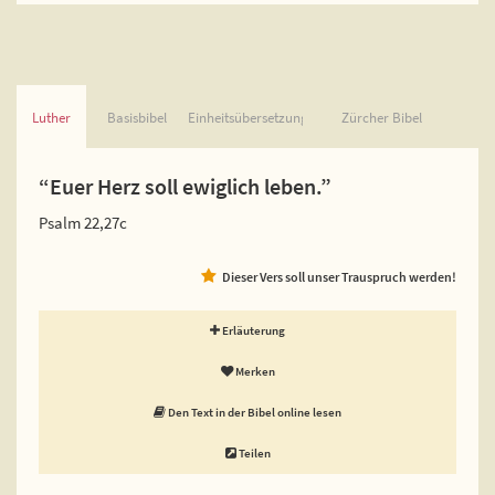
Luther
Basisbibel
Einheitsübersetzung
Zürcher Bibel
“Euer Herz soll ewiglich leben.”
Psalm 22,27c
Dieser Vers soll unser Trauspruch werden!
Erläuterung
Merken
Den Text in der Bibel online lesen
Teilen