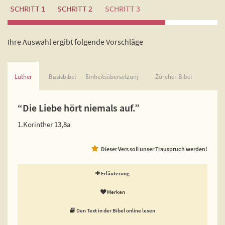
SCHRITT 1
SCHRITT 2
SCHRITT 3
Ihre Auswahl ergibt folgende Vorschläge
Luther
Basisbibel
Einheitsübersetzung
Zürcher Bibel
“Die Liebe hört niemals auf.”
1.Korinther 13,8a
Dieser Vers soll unser Trauspruch werden!
Erläuterung
Merken
Den Text in der Bibel online lesen