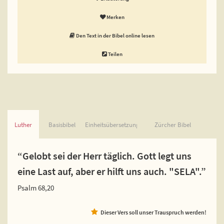
Merken
Den Text in der Bibel online lesen
Teilen
Luther
Basisbibel
Einheitsübersetzung
Zürcher Bibel
“Gelobt sei der Herr täglich. Gott legt uns
eine Last auf, aber er hilft uns auch. "SELA".”
Psalm 68,20
Dieser Vers soll unser Trauspruch werden!