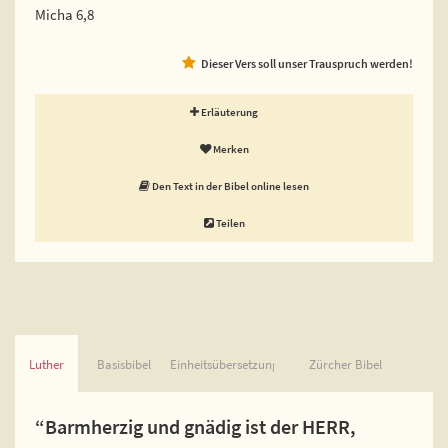
Micha 6,8
Dieser Vers soll unser Trauspruch werden!
Erläuterung
Merken
Den Text in der Bibel online lesen
Teilen
Luther
Basisbibel
Einheitsübersetzung
Zürcher Bibel
“Barmherzig und gnädig ist der HERR,