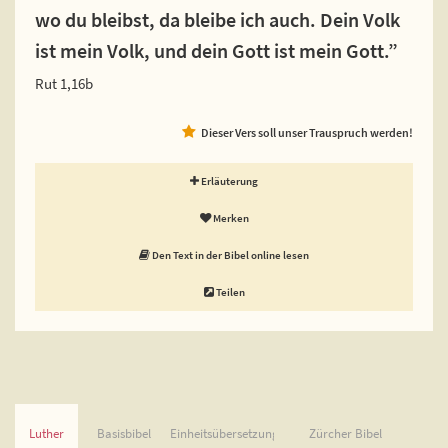
wo du bleibst, da bleibe ich auch. Dein Volk
ist mein Volk, und dein Gott ist mein Gott.”
Rut 1,16b
Dieser Vers soll unser Trauspruch werden!
Erläuterung
Merken
Den Text in der Bibel online lesen
Teilen
Luther
Basisbibel
Einheitsübersetzung
Zürcher Bibel