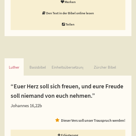
Merken
Den Text in der Bibel online lesen
Teilen
Luther
Basisbibel
Einheitsübersetzung
Zürcher Bibel
“Euer Herz soll sich freuen, und eure Freude
soll niemand von euch nehmen.”
Johannes 16,22b
Dieser Vers soll unser Trauspruch werden!
Erläuterung