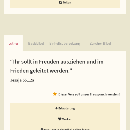
Teilen
Luther
Basisbibel
Einheitsübersetzung
Zürcher Bibel
“Ihr sollt in Freuden ausziehen und im
Frieden geleitet werden.”
Jesaja 55,12a
Dieser Vers soll unser Trauspruch werden!
Erläuterung
Merken
Den Text in der Bibel online lesen