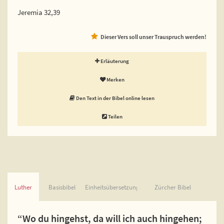
Jeremia 32,39
Dieser Vers soll unser Trauspruch werden!
Erläuterung
Merken
Den Text in der Bibel online lesen
Teilen
Luther
Basisbibel
Einheitsübersetzung
Zürcher Bibel
“Wo du hingehst, da will ich auch hingehen;