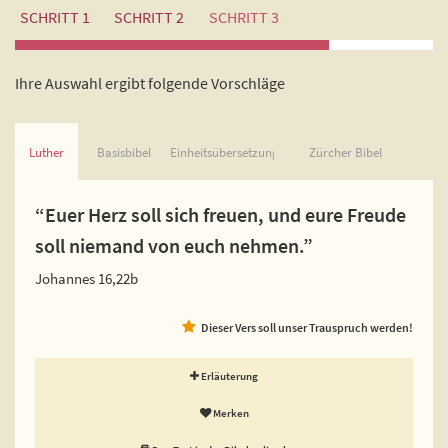
SCHRITT 1
SCHRITT 2
SCHRITT 3
Ihre Auswahl ergibt folgende Vorschläge
Luther
Basisbibel
Einheitsübersetzung
Zürcher Bibel
“Euer Herz soll sich freuen, und eure Freude
soll niemand von euch nehmen.”
Johannes 16,22b
Dieser Vers soll unser Trauspruch werden!
Erläuterung
Merken