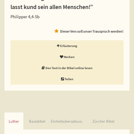
lasst kund sein allen Menschen!”
Philipper 4,4-5b
Dieser Vers soll unser Trauspruch werden!
Erläuterung
Merken
Den Text in der Bibel online lesen
Teilen
Luther
Basisbibel
Einheitsübersetzung
Zürcher Bibel