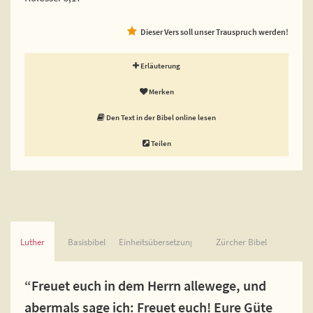
Dieser Vers soll unser Trauspruch werden!
Erläuterung
Merken
Den Text in der Bibel online lesen
Teilen
Luther
Basisbibel
Einheitsübersetzung
Zürcher Bibel
“Freuet euch in dem Herrn allewege, und
abermals sage ich: Freuet euch! Eure Güte