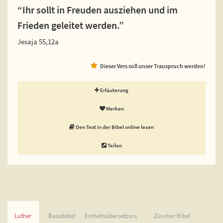
“Ihr sollt in Freuden ausziehen und im
Frieden geleitet werden.”
Jesaja 55,12a
Dieser Vers soll unser Trauspruch werden!
Erläuterung
Merken
Den Text in der Bibel online lesen
Teilen
Luther
Basisbibel
Einheitsübersetzung
Zürcher Bibel