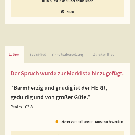
Den Text in der Bibel online lesen
Teilen
Luther
Basisbibel
Einheitsübersetzung
Zürcher Bibel
Der Spruch wurde zur Merkliste hinzugefügt.
“Barmherzig und gnädig ist der HERR,
geduldig und von großer Güte.”
Psalm 103,8
Dieser Vers soll unser Trauspruch werden!