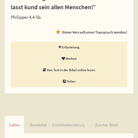
lasst kund sein allen Menschen!”
Philipper 4,4-5b
Dieser Vers soll unser Trauspruch werden!
Erläuterung
Merken
Den Text in der Bibel online lesen
Teilen
Luther
Basisbibel
Einheitsübersetzung
Zürcher Bibel