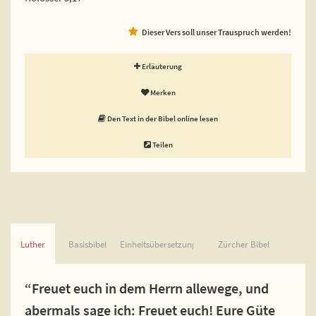
Dieser Vers soll unser Trauspruch werden!
Erläuterung
Merken
Den Text in der Bibel online lesen
Teilen
Luther
Basisbibel
Einheitsübersetzung
Zürcher Bibel
“Freuet euch in dem Herrn allewege, und
abermals sage ich: Freuet euch! Eure Güte