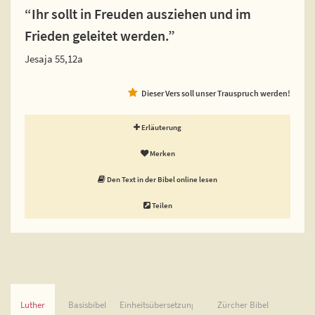
“Ihr sollt in Freuden ausziehen und im
Frieden geleitet werden.”
Jesaja 55,12a
Dieser Vers soll unser Trauspruch werden!
Erläuterung
Merken
Den Text in der Bibel online lesen
Teilen
Luther
Basisbibel
Einheitsübersetzung
Zürcher Bibel