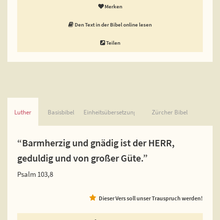
Merken
Den Text in der Bibel online lesen
Teilen
Luther
Basisbibel
Einheitsübersetzung
Zürcher Bibel
“Barmherzig und gnädig ist der HERR,
geduldig und von großer Güte.”
Psalm 103,8
Dieser Vers soll unser Trauspruch werden!