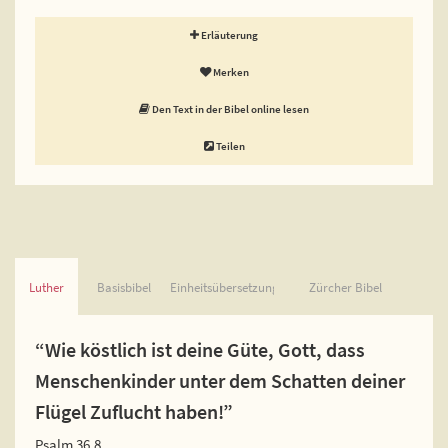
Erläuterung
Merken
Den Text in der Bibel online lesen
Teilen
Luther
Basisbibel
Einheitsübersetzung
Zürcher Bibel
“Wie köstlich ist deine Güte, Gott, dass
Menschenkinder unter dem Schatten deiner
Flügel Zuflucht haben!”
Psalm 36,8