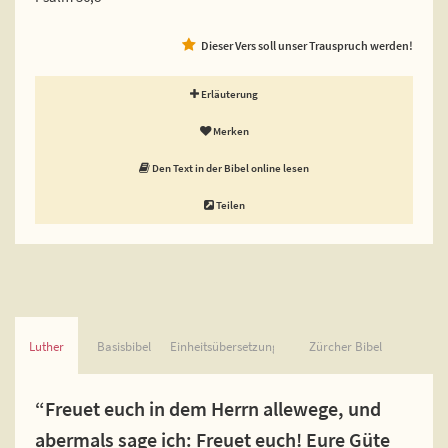
Dieser Vers soll unser Trauspruch werden!
Erläuterung
Merken
Den Text in der Bibel online lesen
Teilen
Luther
Basisbibel
Einheitsübersetzung
Zürcher Bibel
“Freuet euch in dem Herrn allewege, und
abermals sage ich: Freuet euch! Eure Güte