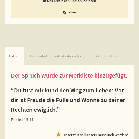
Den Text in der Bibel online lesen
Teilen
Luther
Basisbibel
Einheitsübersetzung
Zürcher Bibel
Der Spruch wurde zur Merkliste hinzugefügt.
“Du tust mir kund den Weg zum Leben: Vor
dir ist Freude die Fülle und Wonne zu deiner
Rechten ewiglich.”
Psalm 16,11
Dieser Vers soll unser Trauspruch werden!