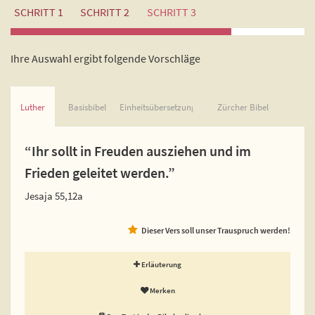
SCHRITT 1
SCHRITT 2
SCHRITT 3
Ihre Auswahl ergibt folgende Vorschläge
Luther
Basisbibel
Einheitsübersetzung
Zürcher Bibel
“Ihr sollt in Freuden ausziehen und im
Frieden geleitet werden.”
Jesaja 55,12a
Dieser Vers soll unser Trauspruch werden!
Erläuterung
Merken