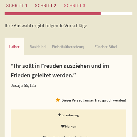
SCHRITT 1
SCHRITT 2
SCHRITT 3
Ihre Auswahl ergibt folgende Vorschläge
Luther
Basisbibel
Einheitsübersetzung
Zürcher Bibel
“Ihr sollt in Freuden ausziehen und im
Frieden geleitet werden.”
Jesaja 55,12a
Dieser Vers soll unser Trauspruch werden!
Erläuterung
Merken