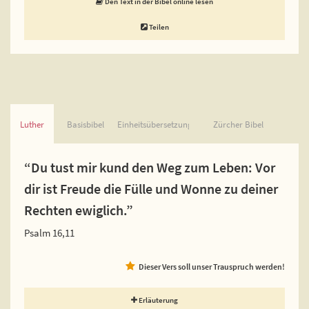
Den Text in der Bibel online lesen
Teilen
Luther
Basisbibel
Einheitsübersetzung
Zürcher Bibel
“Du tust mir kund den Weg zum Leben: Vor
dir ist Freude die Fülle und Wonne zu deiner
Rechten ewiglich.”
Psalm 16,11
Dieser Vers soll unser Trauspruch werden!
Erläuterung