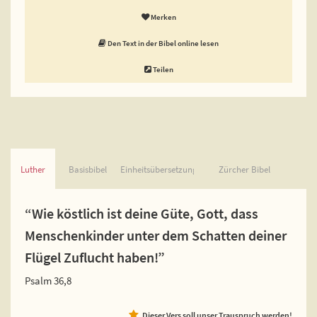
Merken
Den Text in der Bibel online lesen
Teilen
Luther
Basisbibel
Einheitsübersetzung
Zürcher Bibel
“Wie köstlich ist deine Güte, Gott, dass
Menschenkinder unter dem Schatten deiner
Flügel Zuflucht haben!”
Psalm 36,8
Dieser Vers soll unser Trauspruch werden!