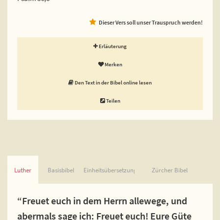
Dieser Vers soll unser Trauspruch werden!
Erläuterung
Merken
Den Text in der Bibel online lesen
Teilen
Luther
Basisbibel
Einheitsübersetzung
Zürcher Bibel
“Freuet euch in dem Herrn allewege, und
abermals sage ich: Freuet euch! Eure Güte