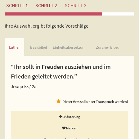
SCHRITT 1
SCHRITT 2
SCHRITT 3
Ihre Auswahl ergibt folgende Vorschläge
Luther
Basisbibel
Einheitsübersetzung
Zürcher Bibel
“Ihr sollt in Freuden ausziehen und im
Frieden geleitet werden.”
Jesaja 55,12a
Dieser Vers soll unser Trauspruch werden!
Erläuterung
Merken