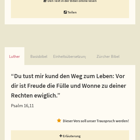
Den Text in der Bibel online lesen
Teilen
Luther
Basisbibel
Einheitsübersetzung
Zürcher Bibel
“Du tust mir kund den Weg zum Leben: Vor
dir ist Freude die Fülle und Wonne zu deiner
Rechten ewiglich.”
Psalm 16,11
Dieser Vers soll unser Trauspruch werden!
Erläuterung