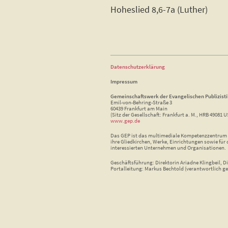
Hoheslied 8,6-7a (Luther)
Datenschutzerklärung
Impressum
Gemeinschaftswerk der Evangelischen Publizist
Emil-von-Behring-Straße 3
60439 Frankfurt am Main
(Sitz der Gesellschaft: Frankfurt a. M., HRB 49081 U
www.gep.de
Das GEP ist das multimediale Kompetenzzentrum f
ihre Gliedkirchen, Werke, Einrichtungen sowie für 
interessierten Unternehmen und Organisationen.
Geschäftsführung: Direktorin Ariadne Klingbeil, Di
Portalleitung: Markus Bechtold (verantwortlich ge