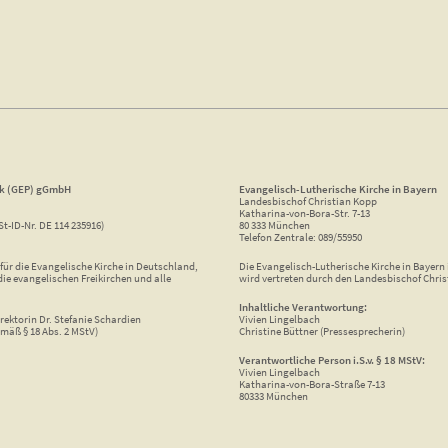
ik (GEP) gGmbH
Evangelisch-Lutherische Kirche in Bayern
Landesbischof Christian Kopp
Katharina-von-Bora-Str. 7-13
St-ID-Nr. DE 114 235916)
80 333 München
Telefon Zentrale: 089/55950
ür die Evangelische Kirche in Deutschland,
Die Evangelisch-Lutherische Kirche in Bayern i
die evangelischen Freikirchen und alle
wird vertreten durch den Landesbischof Chris
Inhaltliche Verantwortung:
rektorin Dr. Stefanie Schardien
Vivien Lingelbach
mäß § 18 Abs. 2 MStV)
Christine Büttner (Pressesprecherin)
Verantwortliche Person i.S.v. § 18 MStV:
Vivien Lingelbach
Katharina-von-Bora-Straße 7-13
80333 München