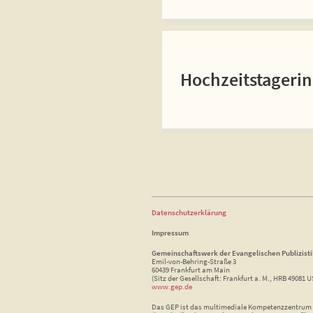
Hochzeitstageri
Datenschutzerklärung
Impressum
Gemeinschaftswerk der Evangelischen Publizist
Emil-von-Behring-Straße 3
60439 Frankfurt am Main
(Sitz der Gesellschaft: Frankfurt a. M., HRB 49081 U
www.gep.de
Das GEP ist das multimediale Kompetenzzentrum f