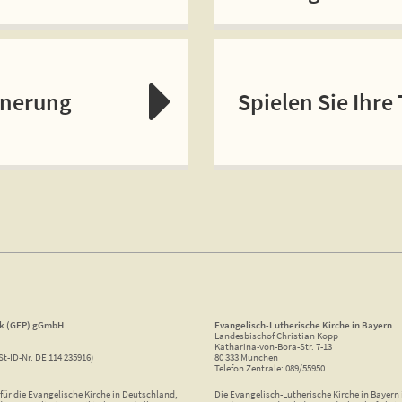
nnerung
Spielen Sie Ihre
ik (GEP) gGmbH
Evangelisch-Lutherische Kirche in Bayern
Landesbischof Christian Kopp
Katharina-von-Bora-Str. 7-13
St-ID-Nr. DE 114 235916)
80 333 München
Telefon Zentrale: 089/55950
ür die Evangelische Kirche in Deutschland,
Die Evangelisch-Lutherische Kirche in Bayern i