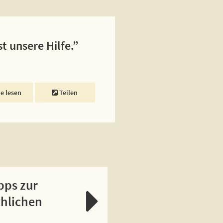
st unsere Hilfe.”
ne lesen
Teilen
pps zur
chlichen