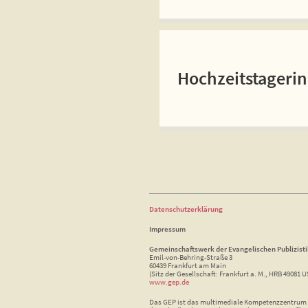
Hochzeitstageri
Datenschutzerklärung
Impressum
Gemeinschaftswerk der Evangelischen Publizist
Emil-von-Behring-Straße 3
60439 Frankfurt am Main
(Sitz der Gesellschaft: Frankfurt a. M., HRB 49081 U
www.gep.de
Das GEP ist das multimediale Kompetenzzentrum f