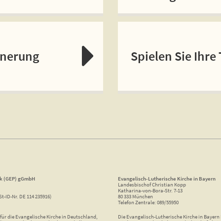
nnerung
Spielen Sie Ihre
ik (GEP) gGmbH
Evangelisch-Lutherische Kirche in Bayern
Landesbischof Christian Kopp
Katharina-von-Bora-Str. 7-13
St-ID-Nr. DE 114 235916)
80 333 München
Telefon Zentrale: 089/55950
ür die Evangelische Kirche in Deutschland,
Die Evangelisch-Lutherische Kirche in Bayern i