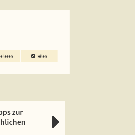
ne lesen
Teilen
pps zur
chlichen