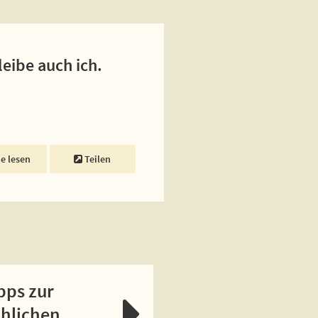
eibe auch ich.
ne lesen
Teilen
pps zur
chlichen