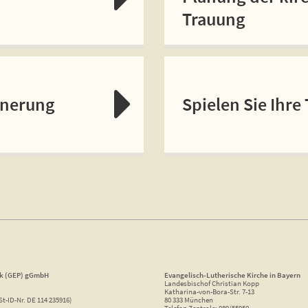
Trauung
nnerung
Spielen Sie Ihre
ik (GEP) gGmbH
Evangelisch-Lutherische Kirche in Bayern
Landesbischof Christian Kopp
Katharina-von-Bora-Str. 7-13
St-ID-Nr. DE 114 235916)
80 333 München