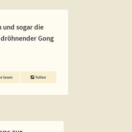
n und sogar die
in dröhnender Gong
ne lesen
Teilen
pps zur