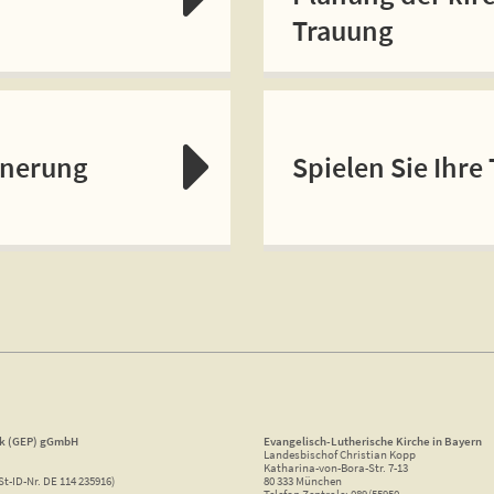
Trauung
nnerung
Spielen Sie Ihre
ik (GEP) gGmbH
Evangelisch-Lutherische Kirche in Bayern
Landesbischof Christian Kopp
Katharina-von-Bora-Str. 7-13
St-ID-Nr. DE 114 235916)
80 333 München