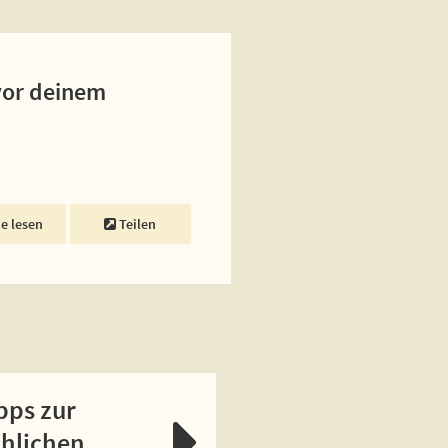
vor deinem
ne lesen
Teilen
pps zur
chlichen