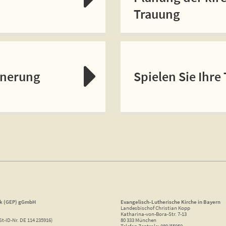
Trauung
nnerung
Spielen Sie Ihre
ik (GEP) gGmbH
Evangelisch-Lutherische Kirche in Bayern
Landesbischof Christian Kopp
Katharina-von-Bora-Str. 7-13
St-ID-Nr. DE 114 235916)
80 333 München