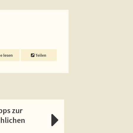
ne lesen
Teilen
pps zur
chlichen