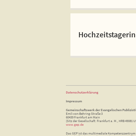
Hochzeitstageri
Datenschutzerklärung
Impressum
Gemeinschaftswerk der Evangelischen Publizist
Emil-von-Behring-Straße 3
60439 Frankfurt am Main
(Sitz der Gesellschaft: Frankfurt a. M., HRB 49081 U
www.gep.de
Das GEP ist das multimediale Kompetenzzentrum f