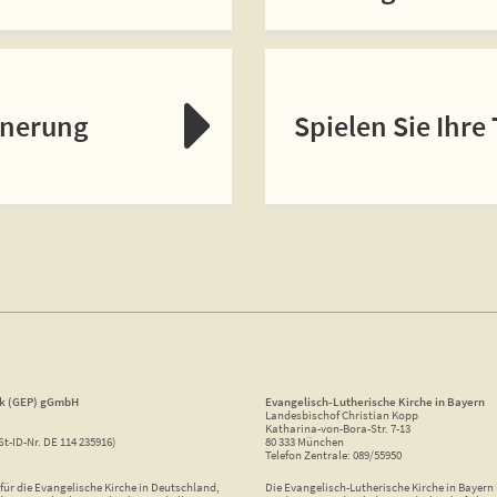
nnerung
Spielen Sie Ihre
ik (GEP) gGmbH
Evangelisch-Lutherische Kirche in Bayern
Landesbischof Christian Kopp
Katharina-von-Bora-Str. 7-13
St-ID-Nr. DE 114 235916)
80 333 München
Telefon Zentrale: 089/55950
ür die Evangelische Kirche in Deutschland,
Die Evangelisch-Lutherische Kirche in Bayern i