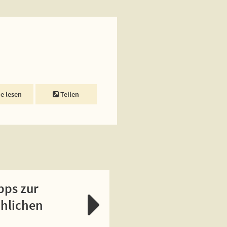
ne lesen
Teilen
pps zur
chlichen