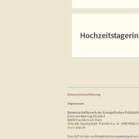
Hochzeitstageri
Datenschutzerklärung
Impressum
Gemeinschaftswerk der Evangelischen Publizist
Emil-von-Behring-Straße 3
60439 Frankfurt am Main
(Sitz der Gesellschaft: Frankfurt a. M., HRB 49081 U
www.gep.de
Das GEP ist das multimediale Kompetenzzentrum f