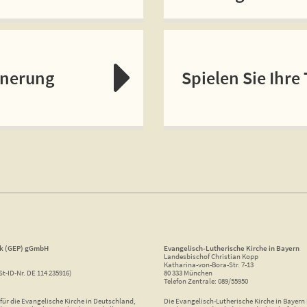
nnerung
Spielen Sie Ihre
ik (GEP) gGmbH
Evangelisch-Lutherische Kirche in Bayern
Landesbischof Christian Kopp
Katharina-von-Bora-Str. 7-13
St-ID-Nr. DE 114 235916)
80 333 München
Telefon Zentrale: 089/55950
ür die Evangelische Kirche in Deutschland,
Die Evangelisch-Lutherische Kirche in Bayern i