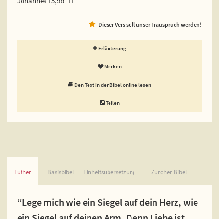
Johannes 15,9b+11
Dieser Vers soll unser Trauspruch werden!
Erläuterung
Merken
Den Text in der Bibel online lesen
Teilen
Luther
Basisbibel
Einheitsübersetzung
Zürcher Bibel
“Lege mich wie ein Siegel auf dein Herz, wie
ein Siegel auf deinen Arm. Denn Liebe ist