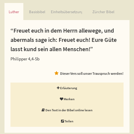
Luther
Basisbibel
Einheitsübersetzung
Zürcher Bibel
“Freuet euch in dem Herrn allewege, und
abermals sage ich: Freuet euch! Eure Güte
lasst kund sein allen Menschen!”
Philipper 4,4-5b
Dieser Vers soll unser Trauspruch werden!
Erläuterung
Merken
Den Text in der Bibel online lesen
Teilen