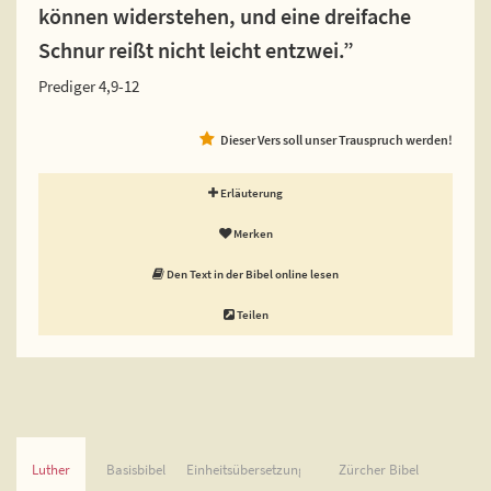
können widerstehen, und eine dreifache
Schnur reißt nicht leicht entzwei.”
Prediger 4,9-12
Dieser Vers soll unser Trauspruch werden!
Erläuterung
Merken
Den Text in der Bibel online lesen
Teilen
Luther
Basisbibel
Einheitsübersetzung
Zürcher Bibel