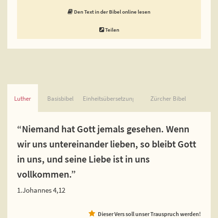
Den Text in der Bibel online lesen
Teilen
Luther
Basisbibel
Einheitsübersetzung
Zürcher Bibel
“Niemand hat Gott jemals gesehen. Wenn
wir uns untereinander lieben, so bleibt Gott
in uns, und seine Liebe ist in uns
vollkommen.”
1.Johannes 4,12
Dieser Vers soll unser Trauspruch werden!