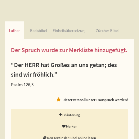
Luther
Basisbibel
Einheitsübersetzung
Zürcher Bibel
Der Spruch wurde zur Merkliste hinzugefügt.
“Der HERR hat Großes an uns getan; des
sind wir fröhlich.”
Psalm 126,3
Dieser Vers soll unser Trauspruch werden!
Erläuterung
Merken
Den Text in der Bibel online lesen