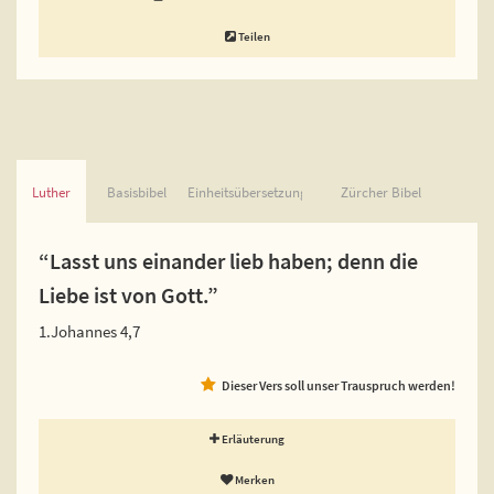
Teilen
Luther
Basisbibel
Einheitsübersetzung
Zürcher Bibel
“Lasst uns einander lieb haben; denn die
Liebe ist von Gott.”
1.Johannes 4,7
Dieser Vers soll unser Trauspruch werden!
Erläuterung
Merken