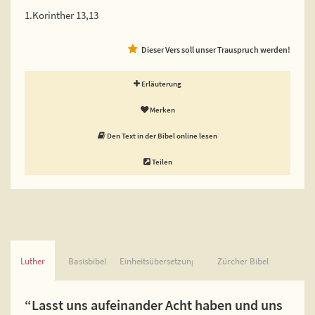
1.Korinther 13,13
Dieser Vers soll unser Trauspruch werden!
Erläuterung
Merken
Den Text in der Bibel online lesen
Teilen
Luther
Basisbibel
Einheitsübersetzung
Zürcher Bibel
“Lasst uns aufeinander Acht haben und uns