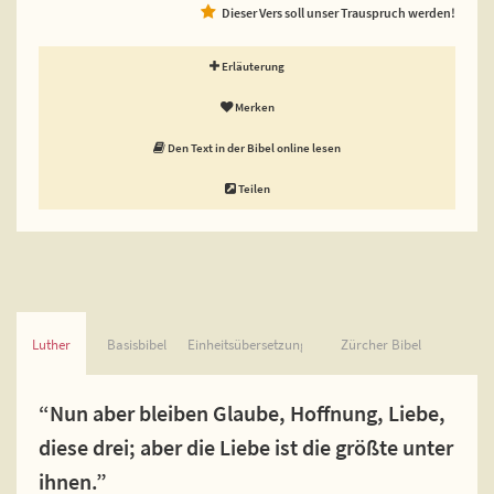
Dieser Vers soll unser Trauspruch werden!
Erläuterung
Merken
Den Text in der Bibel online lesen
Teilen
Luther
Basisbibel
Einheitsübersetzung
Zürcher Bibel
“Nun aber bleiben Glaube, Hoffnung, Liebe,
diese drei; aber die Liebe ist die größte unter
ihnen.”