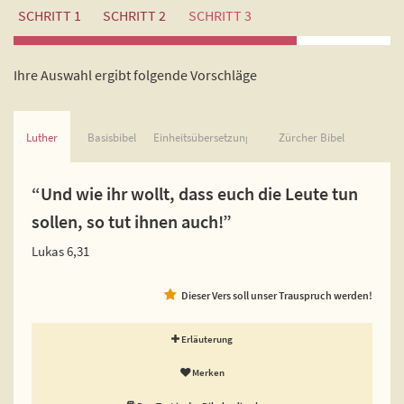
SCHRITT 1
SCHRITT 2
SCHRITT 3
Ihre Auswahl ergibt folgende Vorschläge
Luther
Basisbibel
Einheitsübersetzung
Zürcher Bibel
“Und wie ihr wollt, dass euch die Leute tun
sollen, so tut ihnen auch!”
Lukas 6,31
Dieser Vers soll unser Trauspruch werden!
Erläuterung
Merken