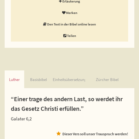
Erläuterung
Merken
Den Text in der Bibel online lesen
Teilen
Luther
Basisbibel
Einheitsübersetzung
Zürcher Bibel
“Einer trage des andern Last, so werdet ihr
das Gesetz Christi erfüllen.”
Galater 6,2
Dieser Vers soll unser Trauspruch werden!