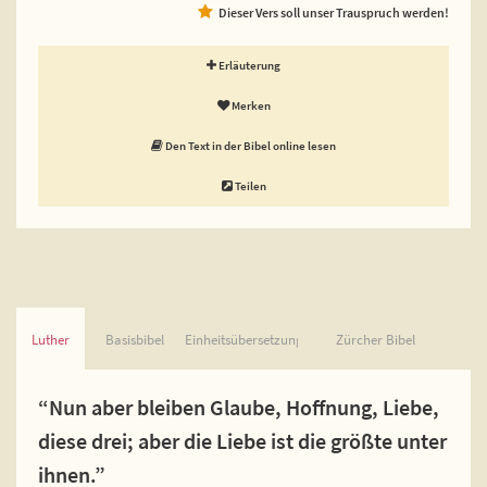
Dieser Vers soll unser Trauspruch werden!
Erläuterung
Merken
Den Text in der Bibel online lesen
Teilen
Luther
Basisbibel
Einheitsübersetzung
Zürcher Bibel
“Nun aber bleiben Glaube, Hoffnung, Liebe,
diese drei; aber die Liebe ist die größte unter
ihnen.”