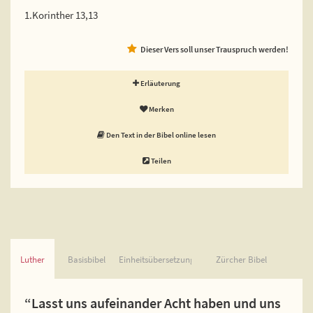
1.Korinther 13,13
Dieser Vers soll unser Trauspruch werden!
Erläuterung
Merken
Den Text in der Bibel online lesen
Teilen
Luther
Basisbibel
Einheitsübersetzung
Zürcher Bibel
“Lasst uns aufeinander Acht haben und uns