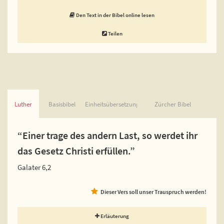
Den Text in der Bibel online lesen
Teilen
Luther
Basisbibel
Einheitsübersetzung
Zürcher Bibel
“Einer trage des andern Last, so werdet ihr
das Gesetz Christi erfüllen.”
Galater 6,2
Dieser Vers soll unser Trauspruch werden!
Erläuterung