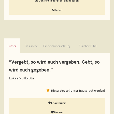
Den Text in der Bibel online lesen
Teilen
Luther
Basisbibel
Einheitsübersetzung
Zürcher Bibel
“Vergebt, so wird euch vergeben. Gebt, so
wird euch gegeben.”
Lukas 6,37b-38a
Dieser Vers soll unser Trauspruch werden!
Erläuterung
Merken