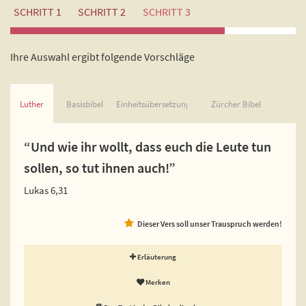
SCHRITT 1
SCHRITT 2
SCHRITT 3
Ihre Auswahl ergibt folgende Vorschläge
Luther
Basisbibel
Einheitsübersetzung
Zürcher Bibel
“Und wie ihr wollt, dass euch die Leute tun
sollen, so tut ihnen auch!”
Lukas 6,31
Dieser Vers soll unser Trauspruch werden!
Erläuterung
Merken