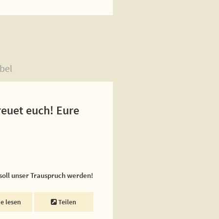
bel
reuet euch! Eure
 soll unser Trauspruch werden!
ne lesen
Teilen