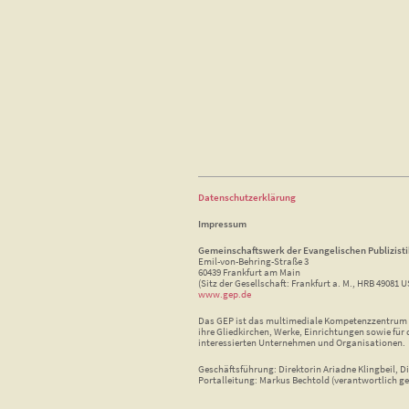
Datenschutzerklärung
Impressum
Gemeinschaftswerk der Evangelischen Publizist
Emil-von-Behring-Straße 3
60439 Frankfurt am Main
(Sitz der Gesellschaft: Frankfurt a. M., HRB 49081 U
www.gep.de
Das GEP ist das multimediale Kompetenzzentrum f
ihre Gliedkirchen, Werke, Einrichtungen sowie für 
interessierten Unternehmen und Organisationen.
Geschäftsführung: Direktorin Ariadne Klingbeil, Di
Portalleitung: Markus Bechtold (verantwortlich ge