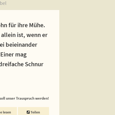
bel
ohn für ihre Mühe.
 allein ist, wenn er
wei beieinander
 Einer mag
dreifache Schnur
 soll unser Trauspruch werden!
ne lesen
Teilen