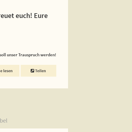
reuet euch! Eure
 soll unser Trauspruch werden!
ne lesen
Teilen
bel