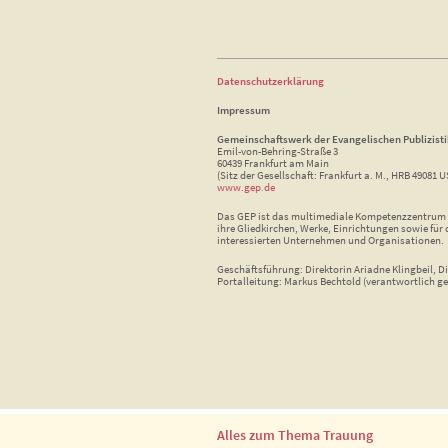
Datenschutzerklärung
Impressum
Gemeinschaftswerk der Evangelischen Publizist
Emil-von-Behring-Straße 3
60439 Frankfurt am Main
(Sitz der Gesellschaft: Frankfurt a. M., HRB 49081 U
www.gep.de
Das GEP ist das multimediale Kompetenzzentrum f
ihre Gliedkirchen, Werke, Einrichtungen sowie für 
interessierten Unternehmen und Organisationen.
Geschäftsführung: Direktorin Ariadne Klingbeil, Di
Portalleitung: Markus Bechtold (verantwortlich ge
Alles zum Thema Trauung