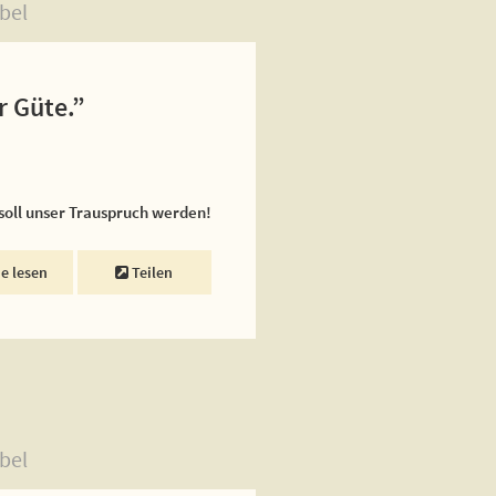
bel
r Güte.”
 soll unser Trauspruch werden!
ne lesen
Teilen
bel