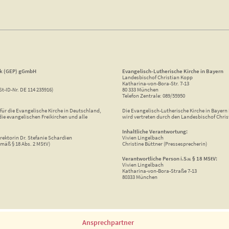
ik (GEP) gGmbH
Evangelisch-Lutherische Kirche in Bayern
Landesbischof Christian Kopp
Katharina-von-Bora-Str. 7-13
St-ID-Nr. DE 114 235916)
80 333 München
Telefon Zentrale: 089/55950
ür die Evangelische Kirche in Deutschland,
Die Evangelisch-Lutherische Kirche in Bayern i
die evangelischen Freikirchen und alle
wird vertreten durch den Landesbischof Chris
Inhaltliche Verantwortung:
rektorin Dr. Stefanie Schardien
Vivien Lingelbach
mäß § 18 Abs. 2 MStV)
Christine Büttner (Pressesprecherin)
Verantwortliche Person i.S.v. § 18 MStV:
Vivien Lingelbach
Katharina-von-Bora-Straße 7-13
80333 München
Ansprechpartner