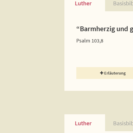
Luther
Basisbi
“Barmherzig und g
Psalm 103,8
Erläuterung
Luther
Basisbi