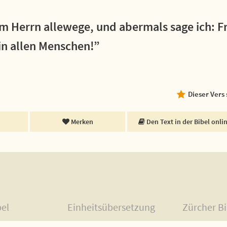
m Herrn allewege, und abermals sage ich: F
in allen Menschen!”
Dieser Vers
Merken
Den Text in der Bibel onli
bel
Einheitsübersetzung
Zürcher Bi