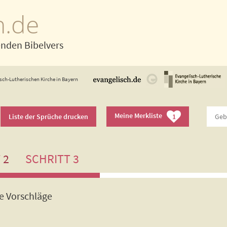
h.de
enden Bibelvers
sch-Lutherischen Kirche in Bayern
Meine Merkliste
Liste der Sprüche drucken
1
 2
SCHRITT 3
de Vorschläge