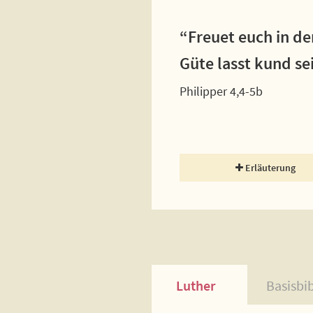
“Freuet euch in de
Güte lasst kund se
Philipper 4,4-5b
Erläuterung
Luther
Basisbi