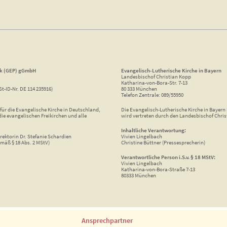
ik (GEP) gGmbH
Evangelisch-Lutherische Kirche in Bayern
Landesbischof Christian Kopp
Katharina-von-Bora-Str. 7-13
St-ID-Nr. DE 114 235916)
80 333 München
Telefon Zentrale: 089/55950
ür die Evangelische Kirche in Deutschland,
Die Evangelisch-Lutherische Kirche in Bayern i
die evangelischen Freikirchen und alle
wird vertreten durch den Landesbischof Chris
Inhaltliche Verantwortung:
rektorin Dr. Stefanie Schardien
Vivien Lingelbach
mäß § 18 Abs. 2 MStV)
Christine Büttner (Pressesprecherin)
Verantwortliche Person i.S.v. § 18 MStV:
Vivien Lingelbach
Katharina-von-Bora-Straße 7-13
80333 München
Ansprechpartner