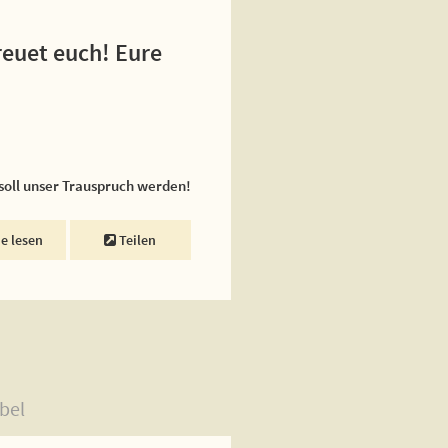
reuet euch! Eure
 soll unser Trauspruch werden!
ne lesen
Teilen
bel