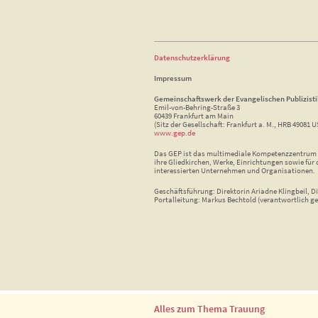
Datenschutzerklärung
Impressum
Gemeinschaftswerk der Evangelischen Publizist
Emil-von-Behring-Straße 3
60439 Frankfurt am Main
(Sitz der Gesellschaft: Frankfurt a. M., HRB 49081 U
www.gep.de
Das GEP ist das multimediale Kompetenzzentrum f
ihre Gliedkirchen, Werke, Einrichtungen sowie für 
interessierten Unternehmen und Organisationen.
Geschäftsführung: Direktorin Ariadne Klingbeil, Di
Portalleitung: Markus Bechtold (verantwortlich ge
Alles zum Thema Trauung