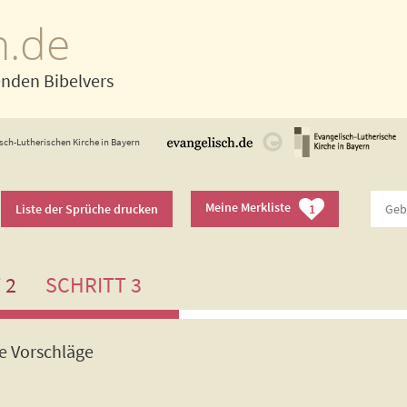
h.de
enden Bibelvers
sch-Lutherischen Kirche in Bayern
Meine Merkliste
Liste der Sprüche drucken
1
 2
SCHRITT 3
de Vorschläge