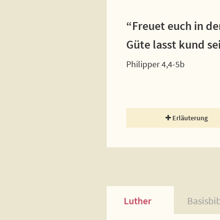
“Freuet euch in de
Güte lasst kund se
Philipper 4,4-5b
Erläuterung
Luther
Basisbi