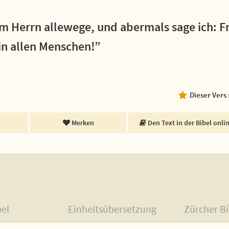
m Herrn allewege, und abermals sage ich: F
in allen Menschen!”
Dieser Vers
Merken
Den Text in der Bibel onli
bel
Einheitsübersetzung
Zürcher Bi