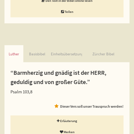
Den Text in der Bibel online lesen
Teilen
Luther
Basisbibel
Einheitsübersetzung
Zürcher Bibel
“Barmherzig und gnädig ist der HERR,
geduldig und von großer Güte.”
Psalm 103,8
Dieser Vers soll unser Trauspruch werden!
Erläuterung
Merken