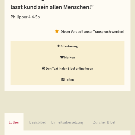
lasst kund sein allen Menschen!”
Philipper 4,4-5b
Dieser Vers soll unser Trauspruch werden!
Erläuterung
Merken
Den Text in der Bibel online lesen
Teilen
Luther
Basisbibel
Einheitsübersetzung
Zürcher Bibel