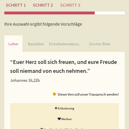
SCHRITT 1
SCHRITT 2
SCHRITT 3
Ihre Auswahl ergibt folgende Vorschläge
Luther
Basisbibel
Einheitsübersetzung
Zürcher Bibel
“Euer Herz soll sich freuen, und eure Freude
soll niemand von euch nehmen.”
Johannes 16,22b
Dieser Vers soll unser Trauspruch werden!
Erläuterung
Merken