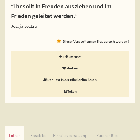
“Ihr sollt in Freuden ausziehen und im
Frieden geleitet werden.”
Jesaja 55,12a
Dieser Vers soll unser Trauspruch werden!
Erläuterung
Merken
Den Text in der Bibel online lesen
Teilen
Luther
Basisbibel
Einheitsübersetzung
Zürcher Bibel