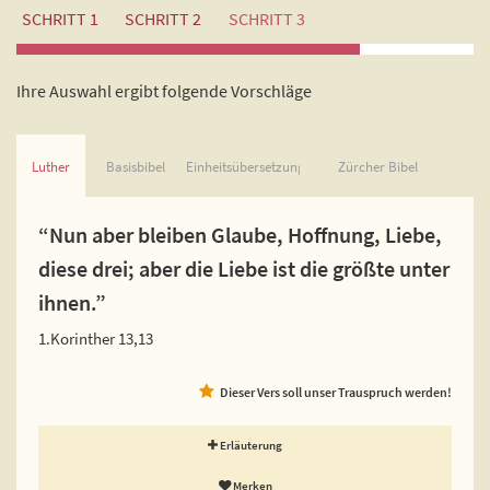
SCHRITT 1
SCHRITT 2
SCHRITT 3
Ihre Auswahl ergibt folgende Vorschläge
Luther
Basisbibel
Einheitsübersetzung
Zürcher Bibel
“Nun aber bleiben Glaube, Hoffnung, Liebe,
diese drei; aber die Liebe ist die größte unter
ihnen.”
1.Korinther 13,13
Dieser Vers soll unser Trauspruch werden!
Erläuterung
Merken