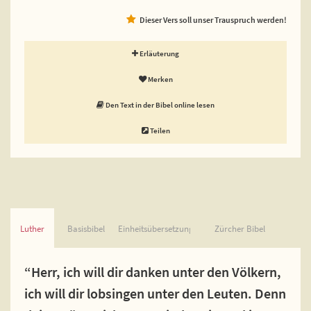
Dieser Vers soll unser Trauspruch werden!
Erläuterung
Merken
Den Text in der Bibel online lesen
Teilen
Luther
Basisbibel
Einheitsübersetzung
Zürcher Bibel
“Herr, ich will dir danken unter den Völkern,
ich will dir lobsingen unter den Leuten. Denn