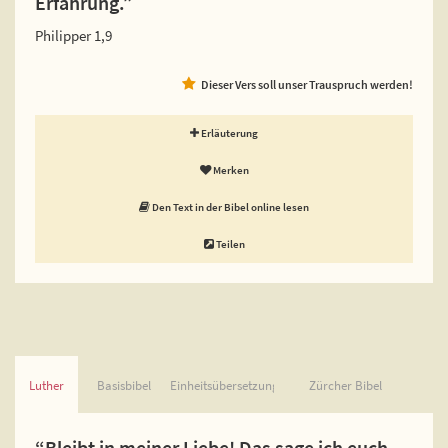
Erfahrung.”
Philipper 1,9
Dieser Vers soll unser Trauspruch werden!
Erläuterung
Merken
Den Text in der Bibel online lesen
Teilen
Luther
Basisbibel
Einheitsübersetzung
Zürcher Bibel
“Bleibt in meiner Liebe! Das sage ich euch,