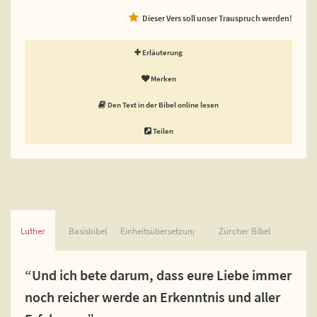
Dieser Vers soll unser Trauspruch werden!
Erläuterung
Merken
Den Text in der Bibel online lesen
Teilen
Luther
Basisbibel
Einheitsübersetzung
Zürcher Bibel
“Und ich bete darum, dass eure Liebe immer
noch reicher werde an Erkenntnis und aller