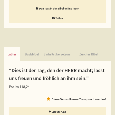
Den Text in der Bibel online lesen
Teilen
Luther
Basisbibel
Einheitsübersetzung
Zürcher Bibel
“Dies ist der Tag, den der HERR macht; lasst
uns freuen und fröhlich an ihm sein.”
Psalm 118,24
Dieser Vers soll unser Trauspruch werden!
Erläuterung