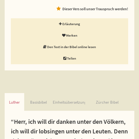
Dieser Vers soll unser Trauspruch werden!
Erläuterung
Merken
Den Text in der Bibel online lesen
Teilen
Luther
Basisbibel
Einheitsübersetzung
Zürcher Bibel
“Herr, ich will dir danken unter den Völkern,
ich will dir lobsingen unter den Leuten. Denn