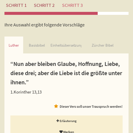
SCHRITT 1
SCHRITT 2
SCHRITT 3
Ihre Auswahl ergibt folgende Vorschläge
Luther
Basisbibel
Einheitsübersetzung
Zürcher Bibel
“Nun aber bleiben Glaube, Hoffnung, Liebe,
diese drei; aber die Liebe ist die größte unter
ihnen.”
1.Korinther 13,13
Dieser Vers soll unser Trauspruch werden!
Erläuterung
Merken