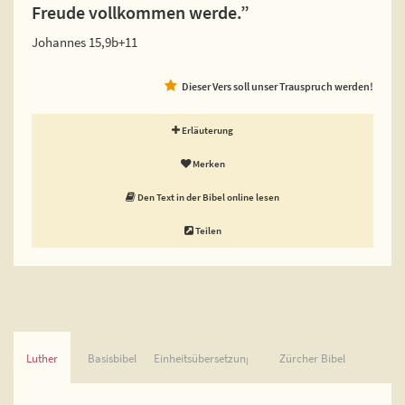
Freude vollkommen werde.”
Johannes 15,9b+11
Dieser Vers soll unser Trauspruch werden!
Erläuterung
Merken
Den Text in der Bibel online lesen
Teilen
Luther
Basisbibel
Einheitsübersetzung
Zürcher Bibel