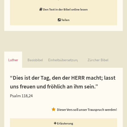
Den Text in der Bibel online lesen
Teilen
Luther
Basisbibel
Einheitsübersetzung
Zürcher Bibel
“Dies ist der Tag, den der HERR macht; lasst
uns freuen und fröhlich an ihm sein.”
Psalm 118,24
Dieser Vers soll unser Trauspruch werden!
Erläuterung