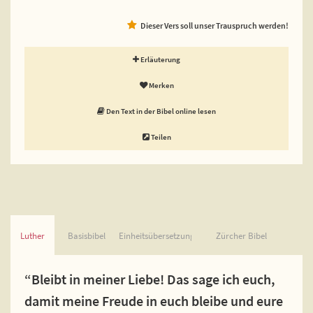
Dieser Vers soll unser Trauspruch werden!
Erläuterung
Merken
Den Text in der Bibel online lesen
Teilen
Luther
Basisbibel
Einheitsübersetzung
Zürcher Bibel
“Bleibt in meiner Liebe! Das sage ich euch,
damit meine Freude in euch bleibe und eure