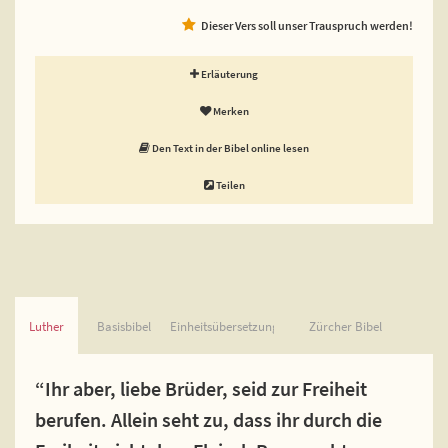
Dieser Vers soll unser Trauspruch werden!
Erläuterung
Merken
Den Text in der Bibel online lesen
Teilen
Luther
Basisbibel
Einheitsübersetzung
Zürcher Bibel
“Ihr aber, liebe Brüder, seid zur Freiheit
berufen. Allein seht zu, dass ihr durch die