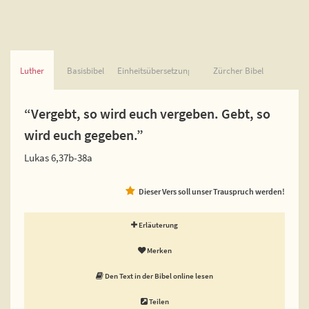
Luther
Basisbibel
Einheitsübersetzung
Zürcher Bibel
“Vergebt, so wird euch vergeben. Gebt, so
wird euch gegeben.”
Lukas 6,37b-38a
Dieser Vers soll unser Trauspruch werden!
Erläuterung
Merken
Den Text in der Bibel online lesen
Teilen