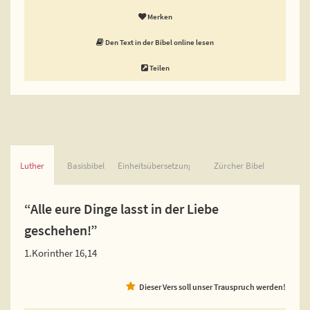
Merken
Den Text in der Bibel online lesen
Teilen
Luther
Basisbibel
Einheitsübersetzung
Zürcher Bibel
“Alle eure Dinge lasst in der Liebe
geschehen!”
1.Korinther 16,14
Dieser Vers soll unser Trauspruch werden!