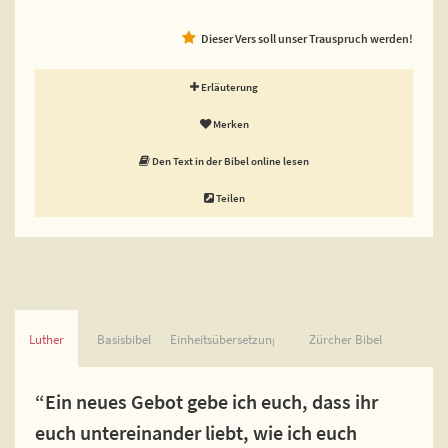
Dieser Vers soll unser Trauspruch werden!
Erläuterung
Merken
Den Text in der Bibel online lesen
Teilen
Luther
Basisbibel
Einheitsübersetzung
Zürcher Bibel
“Ein neues Gebot gebe ich euch, dass ihr
euch untereinander liebt, wie ich euch