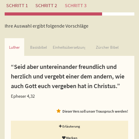
SCHRITT 1
SCHRITT 2
SCHRITT 3
Ihre Auswahl ergibt folgende Vorschläge
Luther
Basisbibel
Einheitsübersetzung
Zürcher Bibel
“Seid aber untereinander freundlich und
herzlich und vergebt einer dem andern, wie
auch Gott euch vergeben hat in Christus.”
Epheser 4,32
Dieser Vers soll unser Trauspruch werden!
Erläuterung
Merken