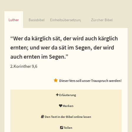
Luther
Basisbibel
Einheitsübersetzung
Zürcher Bibel
“Wer da kärglich sät, der wird auch kärglich
ernten; und wer da sät im Segen, der wird
auch ernten im Segen.”
2.Korinther 9,6
Dieser Vers soll unser Trauspruch werden!
Erläuterung
Merken
Den Text in der Bibel online lesen
Teilen