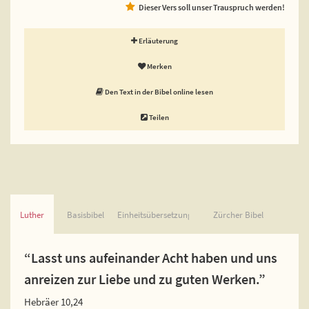
Dieser Vers soll unser Trauspruch werden!
Erläuterung
Merken
Den Text in der Bibel online lesen
Teilen
Luther
Basisbibel
Einheitsübersetzung
Zürcher Bibel
“Lasst uns aufeinander Acht haben und uns
anreizen zur Liebe und zu guten Werken.”
Hebräer 10,24