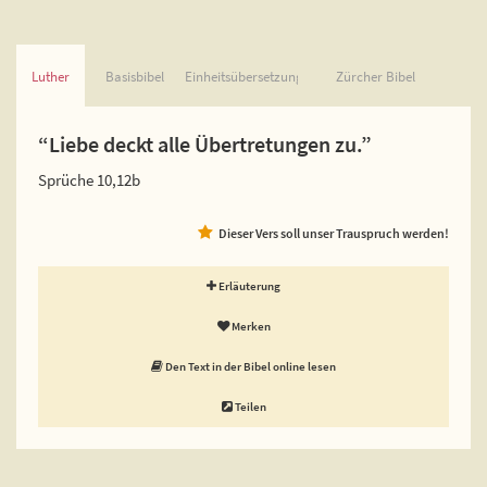
Luther
Basisbibel
Einheitsübersetzung
Zürcher Bibel
“Liebe deckt alle Übertretungen zu.”
Sprüche 10,12b
Dieser Vers soll unser Trauspruch werden!
Erläuterung
Merken
Den Text in der Bibel online lesen
Teilen