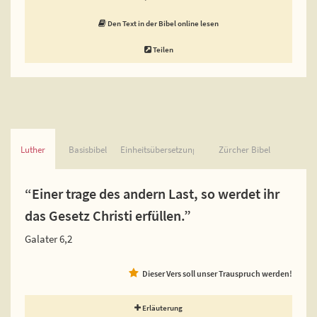
Den Text in der Bibel online lesen
Teilen
Luther
Basisbibel
Einheitsübersetzung
Zürcher Bibel
“Einer trage des andern Last, so werdet ihr
das Gesetz Christi erfüllen.”
Galater 6,2
Dieser Vers soll unser Trauspruch werden!
Erläuterung