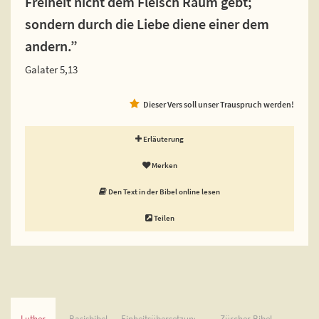
Freiheit nicht dem Fleisch Raum gebt;
sondern durch die Liebe diene einer dem
andern.”
Galater 5,13
Dieser Vers soll unser Trauspruch werden!
Erläuterung
Merken
Den Text in der Bibel online lesen
Teilen
Luther
Basisbibel
Einheitsübersetzung
Zürcher Bibel