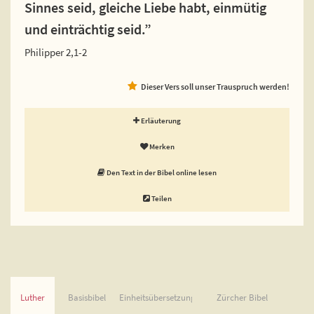
Sinnes seid, gleiche Liebe habt, einmütig
und einträchtig seid.”
Philipper 2,1-2
Dieser Vers soll unser Trauspruch werden!
Erläuterung
Merken
Den Text in der Bibel online lesen
Teilen
Luther
Basisbibel
Einheitsübersetzung
Zürcher Bibel