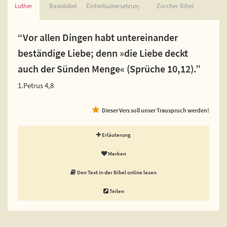
Luther
Basisbibel
Einheitsübersetzung
Zürcher Bibel
“Vor allen Dingen habt untereinander
beständige Liebe; denn »die Liebe deckt
auch der Sünden Menge« (Sprüche 10,12).”
1.Petrus 4,8
Dieser Vers soll unser Trauspruch werden!
Erläuterung
Merken
Den Text in der Bibel online lesen
Teilen