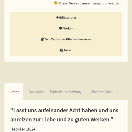
Dieser Vers soll unser Trauspruch werden!
Erläuterung
Merken
Den Text in der Bibel online lesen
Teilen
Luther
Basisbibel
Einheitsübersetzung
Zürcher Bibel
“Lasst uns aufeinander Acht haben und uns
anreizen zur Liebe und zu guten Werken.”
Hebräer 10,24