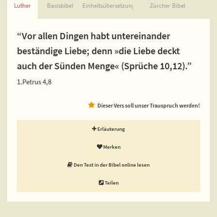
Luther
Basisbibel
Einheitsübersetzung
Zürcher Bibel
“Vor allen Dingen habt untereinander
beständige Liebe; denn »die Liebe deckt
auch der Sünden Menge« (Sprüche 10,12).”
1.Petrus 4,8
Dieser Vers soll unser Trauspruch werden!
Erläuterung
Merken
Den Text in der Bibel online lesen
Teilen