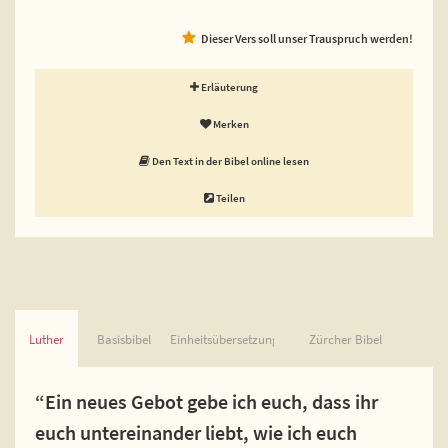
Dieser Vers soll unser Trauspruch werden!
Erläuterung
Merken
Den Text in der Bibel online lesen
Teilen
Luther
Basisbibel
Einheitsübersetzung
Zürcher Bibel
“Ein neues Gebot gebe ich euch, dass ihr
euch untereinander liebt, wie ich euch