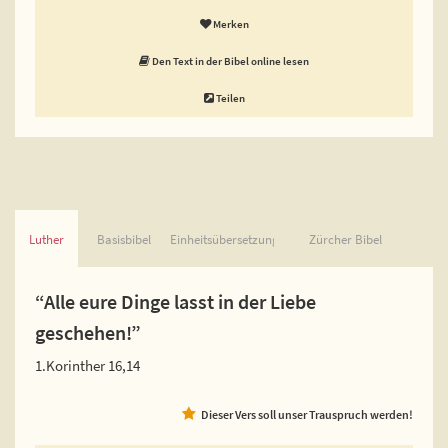
Merken
Den Text in der Bibel online lesen
Teilen
Luther
Basisbibel
Einheitsübersetzung
Zürcher Bibel
“Alle eure Dinge lasst in der Liebe
geschehen!”
1.Korinther 16,14
Dieser Vers soll unser Trauspruch werden!