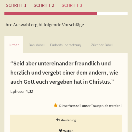
SCHRITT 1
SCHRITT 2
SCHRITT 3
Ihre Auswahl ergibt folgende Vorschläge
Luther
Basisbibel
Einheitsübersetzung
Zürcher Bibel
“Seid aber untereinander freundlich und
herzlich und vergebt einer dem andern, wie
auch Gott euch vergeben hat in Christus.”
Epheser 4,32
Dieser Vers soll unser Trauspruch werden!
Erläuterung
Merken