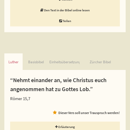
Den Text in der Bibel online lesen
Teilen
Luther
Basisbibel
Einheitsübersetzung
Zürcher Bibel
“Nehmt einander an, wie Christus euch
angenommen hat zu Gottes Lob.”
Römer 15,7
Dieser Vers soll unser Trauspruch werden!
Erläuterung