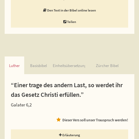
Den Text in der Bibel online lesen
Teilen
Luther
Basisbibel
Einheitsübersetzung
Zürcher Bibel
“Einer trage des andern Last, so werdet ihr
das Gesetz Christi erfüllen.”
Galater 6,2
Dieser Vers soll unser Trauspruch werden!
Erläuterung