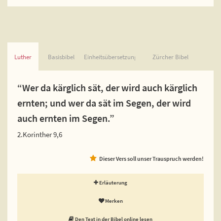
Luther
Basisbibel
Einheitsübersetzung
Zürcher Bibel
“Wer da kärglich sät, der wird auch kärglich
ernten; und wer da sät im Segen, der wird
auch ernten im Segen.”
2.Korinther 9,6
Dieser Vers soll unser Trauspruch werden!
Erläuterung
Merken
Den Text in der Bibel online lesen