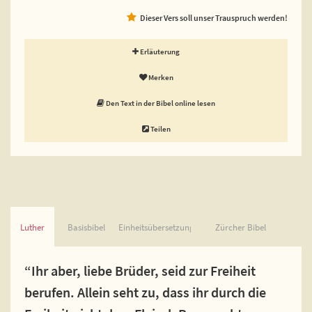
Dieser Vers soll unser Trauspruch werden!
Erläuterung
Merken
Den Text in der Bibel online lesen
Teilen
Luther
Basisbibel
Einheitsübersetzung
Zürcher Bibel
“Ihr aber, liebe Brüder, seid zur Freiheit
berufen. Allein seht zu, dass ihr durch die