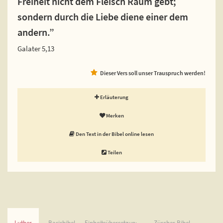
Freiheit nicht dem Fleisch Raum gebt;
sondern durch die Liebe diene einer dem
andern.”
Galater 5,13
Dieser Vers soll unser Trauspruch werden!
Erläuterung
Merken
Den Text in der Bibel online lesen
Teilen
Luther
Basisbibel
Einheitsübersetzung
Zürcher Bibel