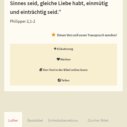
Sinnes seid, gleiche Liebe habt, einmütig
und einträchtig seid.”
Philipper 2,1-2
Dieser Vers soll unser Trauspruch werden!
Erläuterung
Merken
Den Text in der Bibel online lesen
Teilen
Luther
Basisbibel
Einheitsübersetzung
Zürcher Bibel