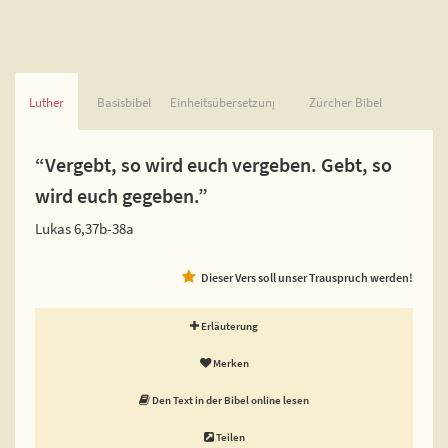
Luther
Basisbibel
Einheitsübersetzung
Zürcher Bibel
“Vergebt, so wird euch vergeben. Gebt, so
wird euch gegeben.”
Lukas 6,37b-38a
Dieser Vers soll unser Trauspruch werden!
Erläuterung
Merken
Den Text in der Bibel online lesen
Teilen