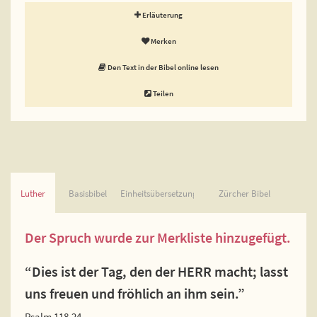
Erläuterung
Merken
Den Text in der Bibel online lesen
Teilen
Luther
Basisbibel
Einheitsübersetzung
Zürcher Bibel
Der Spruch wurde zur Merkliste hinzugefügt.
“Dies ist der Tag, den der HERR macht; lasst
uns freuen und fröhlich an ihm sein.”
Psalm 118,24