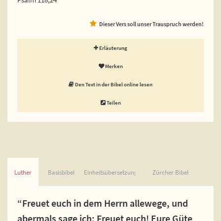
Dieser Vers soll unser Trauspruch werden!
Erläuterung
Merken
Den Text in der Bibel online lesen
Teilen
Luther
Basisbibel
Einheitsübersetzung
Zürcher Bibel
“Freuet euch in dem Herrn allewege, und
abermals sage ich: Freuet euch! Eure Güte