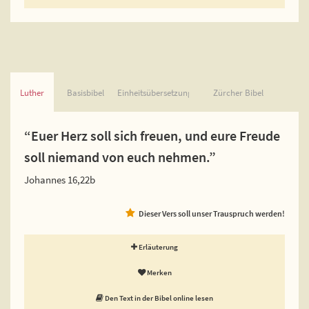
Luther
Basisbibel
Einheitsübersetzung
Zürcher Bibel
“Euer Herz soll sich freuen, und eure Freude
soll niemand von euch nehmen.”
Johannes 16,22b
Dieser Vers soll unser Trauspruch werden!
Erläuterung
Merken
Den Text in der Bibel online lesen