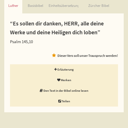
Luther
Basisbibel
Einheitsübersetzung
Zürcher Bibel
“Es sollen dir danken, HERR, alle deine
Werke und deine Heiligen dich loben”
Psalm 145,10
Dieser Vers soll unser Trauspruch werden!
Erläuterung
Merken
Den Text in der Bibel online lesen
Teilen