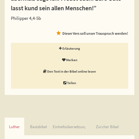
lasst kund sein allen Menschen!”
Philipper 4,4-5b
Dieser Vers soll unser Trauspruch werden!
Erläuterung
Merken
Den Text in der Bibel online lesen
Teilen
Luther
Basisbibel
Einheitsübersetzung
Zürcher Bibel