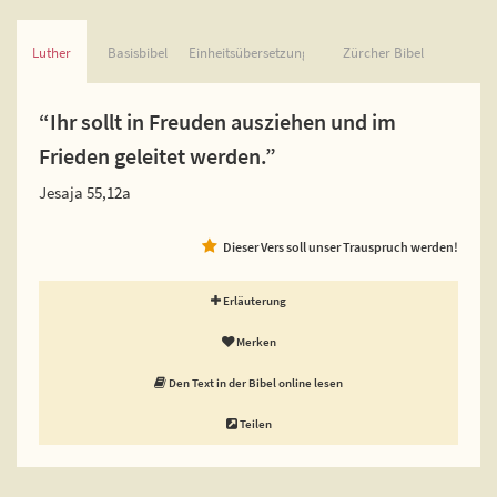
Luther
Basisbibel
Einheitsübersetzung
Zürcher Bibel
“Ihr sollt in Freuden ausziehen und im
Frieden geleitet werden.”
Jesaja 55,12a
Dieser Vers soll unser Trauspruch werden!
Erläuterung
Merken
Den Text in der Bibel online lesen
Teilen