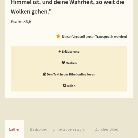
Himmel ist, und deine Wahrheit, so weit die
Wolken gehen.”
Psalm 36,6
Dieser Vers soll unser Trauspruch werden!
Erläuterung
Merken
Den Text in der Bibel online lesen
Teilen
Luther
Basisbibel
Einheitsübersetzung
Zürcher Bibel