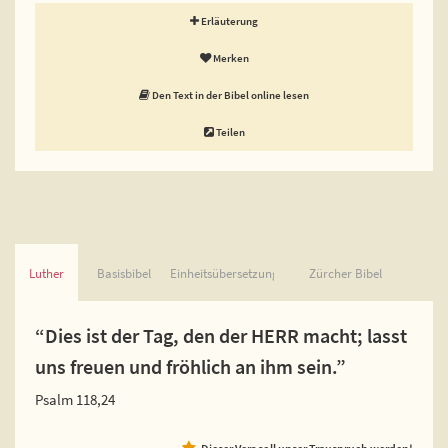
Erläuterung
Merken
Den Text in der Bibel online lesen
Teilen
Luther
Basisbibel
Einheitsübersetzung
Zürcher Bibel
“Dies ist der Tag, den der HERR macht; lasst
uns freuen und fröhlich an ihm sein.”
Psalm 118,24
Dieser Vers soll unser Trauspruch werden!