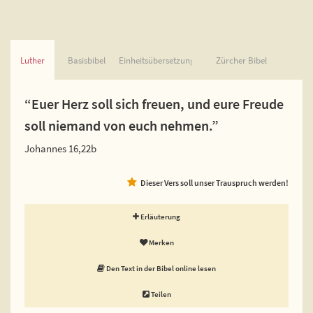
Luther
Basisbibel
Einheitsübersetzung
Zürcher Bibel
“Euer Herz soll sich freuen, und eure Freude
soll niemand von euch nehmen.”
Johannes 16,22b
Dieser Vers soll unser Trauspruch werden!
Erläuterung
Merken
Den Text in der Bibel online lesen
Teilen