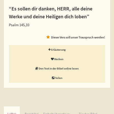
“Es sollen dir danken, HERR, alle deine
Werke und deine Heiligen dich loben”
Psalm 145,10
Dieser Vers soll unser Trauspruch werden!
Erläuterung
Merken
Den Text in der Bibel online lesen
Teilen
Luther
Basisbibel
Einheitsübersetzung
Zürcher Bibel