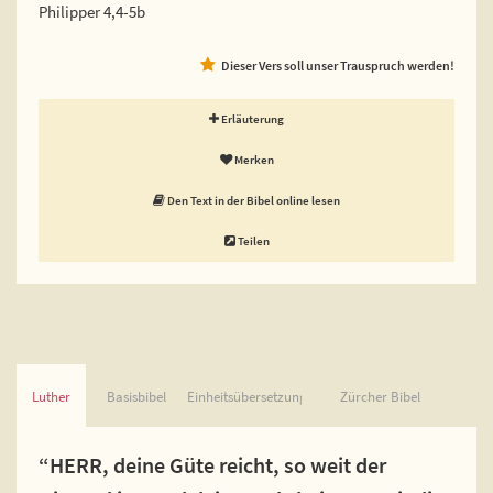
Philipper 4,4-5b
Dieser Vers soll unser Trauspruch werden!
Erläuterung
Merken
Den Text in der Bibel online lesen
Teilen
Luther
Basisbibel
Einheitsübersetzung
Zürcher Bibel
“HERR, deine Güte reicht, so weit der