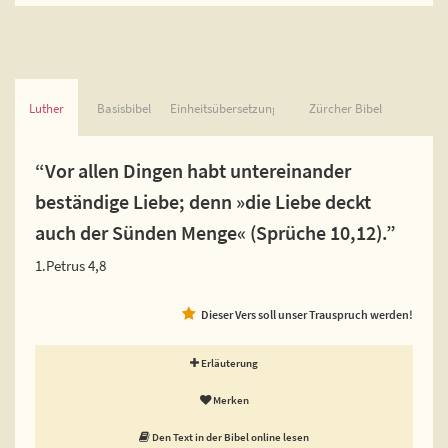
Luther
Basisbibel
Einheitsübersetzung
Zürcher Bibel
“Vor allen Dingen habt untereinander
beständige Liebe; denn »die Liebe deckt
auch der Sünden Menge« (Sprüche 10,12).”
1.Petrus 4,8
Dieser Vers soll unser Trauspruch werden!
Erläuterung
Merken
Den Text in der Bibel online lesen