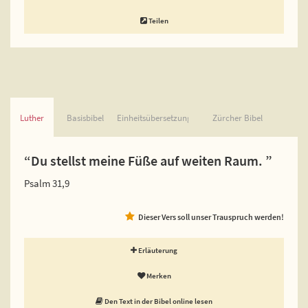
Teilen
Luther
Basisbibel
Einheitsübersetzung
Zürcher Bibel
“Du stellst meine Füße auf weiten Raum. ”
Psalm 31,9
Dieser Vers soll unser Trauspruch werden!
Erläuterung
Merken
Den Text in der Bibel online lesen