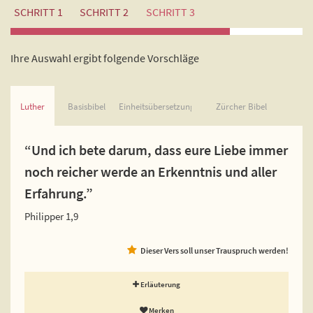
SCHRITT 1
SCHRITT 2
SCHRITT 3
Ihre Auswahl ergibt folgende Vorschläge
Luther
Basisbibel
Einheitsübersetzung
Zürcher Bibel
“Und ich bete darum, dass eure Liebe immer
noch reicher werde an Erkenntnis und aller
Erfahrung.”
Philipper 1,9
Dieser Vers soll unser Trauspruch werden!
Erläuterung
Merken