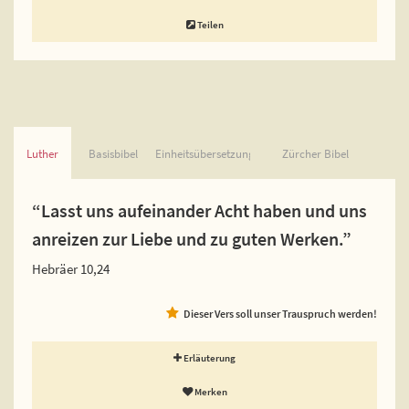
Teilen
Luther
Basisbibel
Einheitsübersetzung
Zürcher Bibel
“Lasst uns aufeinander Acht haben und uns
anreizen zur Liebe und zu guten Werken.”
Hebräer 10,24
Dieser Vers soll unser Trauspruch werden!
Erläuterung
Merken