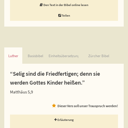
Den Text in der Bibel online lesen
Teilen
Luther
Basisbibel
Einheitsübersetzung
Zürcher Bibel
“Selig sind die Friedfertigen; denn sie
werden Gottes Kinder heißen.”
Matthäus 5,9
Dieser Vers soll unser Trauspruch werden!
Erläuterung