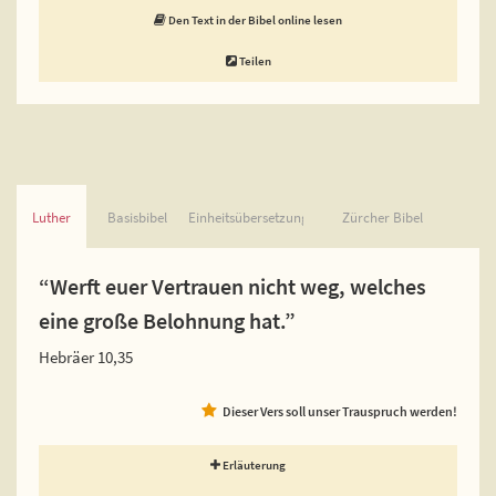
Den Text in der Bibel online lesen
Teilen
Luther
Basisbibel
Einheitsübersetzung
Zürcher Bibel
“Werft euer Vertrauen nicht weg, welches
eine große Belohnung hat.”
Hebräer 10,35
Dieser Vers soll unser Trauspruch werden!
Erläuterung