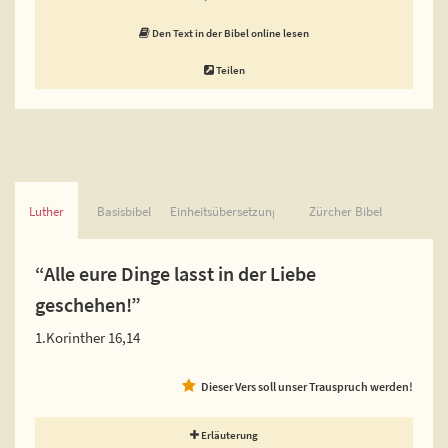
Den Text in der Bibel online lesen
Teilen
Luther
Basisbibel
Einheitsübersetzung
Zürcher Bibel
“Alle eure Dinge lasst in der Liebe
geschehen!”
1.Korinther 16,14
Dieser Vers soll unser Trauspruch werden!
Erläuterung