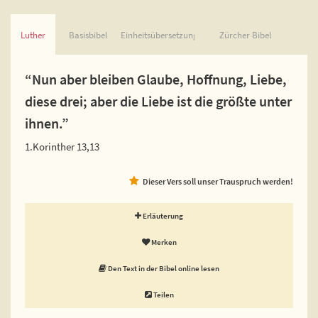
Luther
Basisbibel
Einheitsübersetzung
Zürcher Bibel
“Nun aber bleiben Glaube, Hoffnung, Liebe,
diese drei; aber die Liebe ist die größte unter
ihnen.”
1.Korinther 13,13
Dieser Vers soll unser Trauspruch werden!
Erläuterung
Merken
Den Text in der Bibel online lesen
Teilen