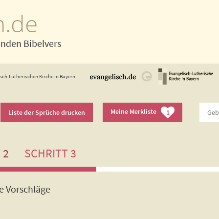
h.de
enden Bibelvers
sch-Lutherischen Kirche in Bayern
Meine Merkliste
Liste der Sprüche drucken
1
 2
SCHRITT 3
de Vorschläge