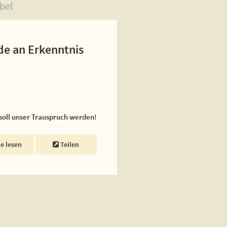
bel
de an Erkenntnis
 soll unser Trauspruch werden!
ne lesen
Teilen