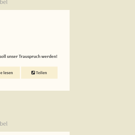
bel
 soll unser Trauspruch werden!
ne lesen
Teilen
bel