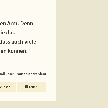
inen Arm. Denn
ie das
dass auch viele
ken können.”
 soll unser Trauspruch werden!
ne lesen
Teilen