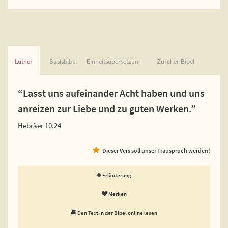
Luther
Basisbibel
Einheitsübersetzung
Zürcher Bibel
“Lasst uns aufeinander Acht haben und uns
anreizen zur Liebe und zu guten Werken.”
Hebräer 10,24
Dieser Vers soll unser Trauspruch werden!
Erläuterung
Merken
Den Text in der Bibel online lesen