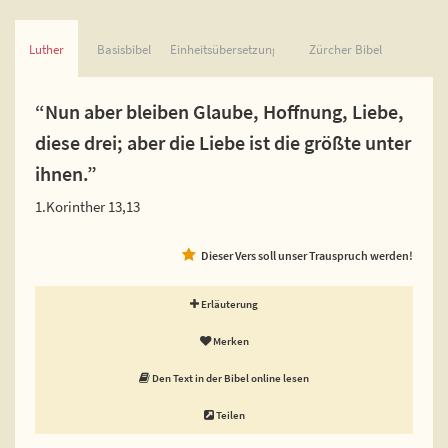
Luther
Basisbibel
Einheitsübersetzung
Zürcher Bibel
“Nun aber bleiben Glaube, Hoffnung, Liebe,
diese drei; aber die Liebe ist die größte unter
ihnen.”
1.Korinther 13,13
Dieser Vers soll unser Trauspruch werden!
Erläuterung
Merken
Den Text in der Bibel online lesen
Teilen