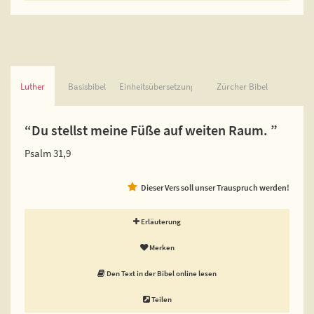
Luther
Basisbibel
Einheitsübersetzung
Zürcher Bibel
“Du stellst meine Füße auf weiten Raum. ”
Psalm 31,9
Dieser Vers soll unser Trauspruch werden!
Erläuterung
Merken
Den Text in der Bibel online lesen
Teilen