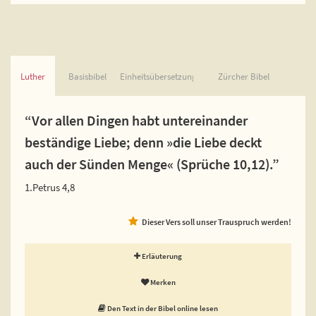
Luther
Basisbibel
Einheitsübersetzung
Zürcher Bibel
“Vor allen Dingen habt untereinander
beständige Liebe; denn »die Liebe deckt
auch der Sünden Menge« (Sprüche 10,12).”
1.Petrus 4,8
Dieser Vers soll unser Trauspruch werden!
Erläuterung
Merken
Den Text in der Bibel online lesen