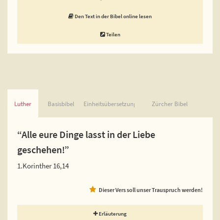
Den Text in der Bibel online lesen
Teilen
Luther
Basisbibel
Einheitsübersetzung
Zürcher Bibel
“Alle eure Dinge lasst in der Liebe
geschehen!”
1.Korinther 16,14
Dieser Vers soll unser Trauspruch werden!
Erläuterung