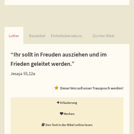
Luther
Basisbibel
Einheitsübersetzung
Zürcher Bibel
“Ihr sollt in Freuden ausziehen und im
Frieden geleitet werden.”
Jesaja 55,12a
Dieser Vers soll unser Trauspruch werden!
Erläuterung
Merken
Den Text in der Bibel online lesen