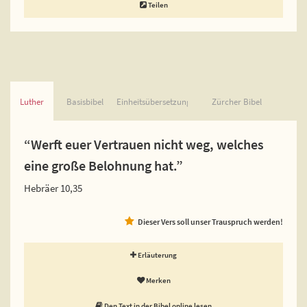
Teilen
Luther
Basisbibel
Einheitsübersetzung
Zürcher Bibel
“Werft euer Vertrauen nicht weg, welches
eine große Belohnung hat.”
Hebräer 10,35
Dieser Vers soll unser Trauspruch werden!
Erläuterung
Merken
Den Text in der Bibel online lesen