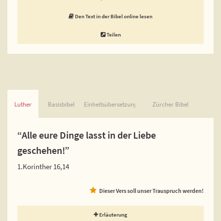
Den Text in der Bibel online lesen
Teilen
Luther
Basisbibel
Einheitsübersetzung
Zürcher Bibel
“Alle eure Dinge lasst in der Liebe
geschehen!”
1.Korinther 16,14
Dieser Vers soll unser Trauspruch werden!
Erläuterung