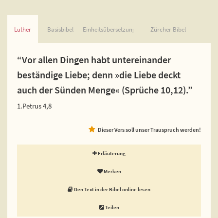
Luther
Basisbibel
Einheitsübersetzung
Zürcher Bibel
“Vor allen Dingen habt untereinander
beständige Liebe; denn »die Liebe deckt
auch der Sünden Menge« (Sprüche 10,12).”
1.Petrus 4,8
Dieser Vers soll unser Trauspruch werden!
Erläuterung
Merken
Den Text in der Bibel online lesen
Teilen