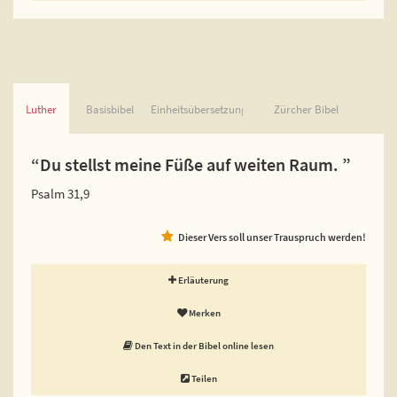
Luther
Basisbibel
Einheitsübersetzung
Zürcher Bibel
“Du stellst meine Füße auf weiten Raum. ”
Psalm 31,9
Dieser Vers soll unser Trauspruch werden!
Erläuterung
Merken
Den Text in der Bibel online lesen
Teilen