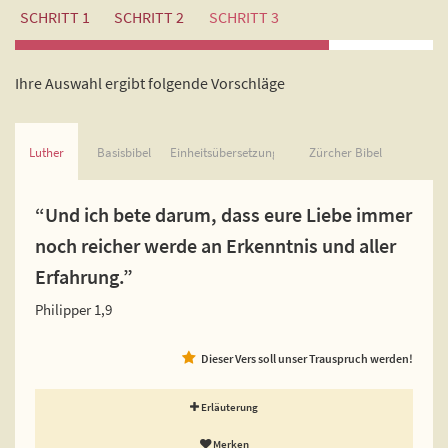
SCHRITT 1
SCHRITT 2
SCHRITT 3
Ihre Auswahl ergibt folgende Vorschläge
Luther
Basisbibel
Einheitsübersetzung
Zürcher Bibel
“Und ich bete darum, dass eure Liebe immer
noch reicher werde an Erkenntnis und aller
Erfahrung.”
Philipper 1,9
Dieser Vers soll unser Trauspruch werden!
Erläuterung
Merken