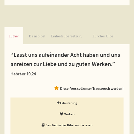
Luther
Basisbibel
Einheitsübersetzung
Zürcher Bibel
“Lasst uns aufeinander Acht haben und uns
anreizen zur Liebe und zu guten Werken.”
Hebräer 10,24
Dieser Vers soll unser Trauspruch werden!
Erläuterung
Merken
Den Text in der Bibel online lesen