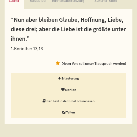
Luther
Basisbibel
Einheitsübersetzung
Zürcher Bibel
“Nun aber bleiben Glaube, Hoffnung, Liebe,
diese drei; aber die Liebe ist die größte unter
ihnen.”
1.Korinther 13,13
Dieser Vers soll unser Trauspruch werden!
Erläuterung
Merken
Den Text in der Bibel online lesen
Teilen