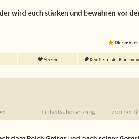
; der wird euch stärken und bewahren vor d
Dieser Vers
Merken
Den Text in der Bibel onli
bel
Einheitsübersetzung
Zürcher Bi
ach dem Reich Gottes und nach seiner Gerech