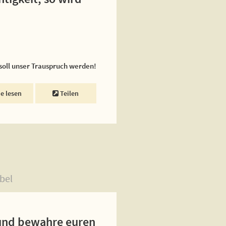
 soll unser Trauspruch werden!
ne lesen
Teilen
bel
h und bewahre euren