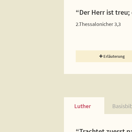
“Der Herr ist treu
2.Thessalonicher 3,3
Erläuterung
Luther
Basisbi
“Trachtet zuerst n