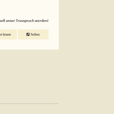
 soll unser Trauspruch werden!
ne lesen
Teilen