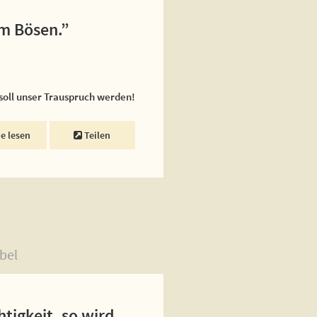
em Bösen.”
 soll unser Trauspruch werden!
ne lesen
Teilen
bel
tigkeit, so wird