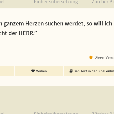
bel
Einheitsübersetzung
Zürcher Bi
n ganzem Herzen suchen werdet, so will ich
icht der HERR.”
Dieser Vers
Merken
Den Text in der Bibel onli
bel
Einheitsübersetzung
Zürcher Bi