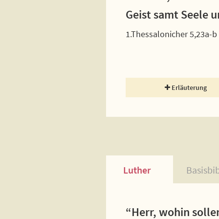
Geist samt Seele u
1.Thessalonicher 5,23a-b
Erläuterung
Luther
Basisbi
“Herr, wohin solle