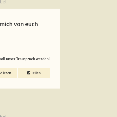
bel
 mich von euch
 soll unser Trauspruch werden!
ne lesen
Teilen
bel