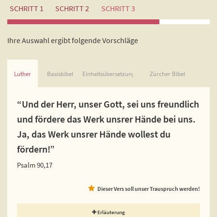
SCHRITT 1
SCHRITT 2
SCHRITT 3
Ihre Auswahl ergibt folgende Vorschläge
Luther
Basisbibel
Einheitsübersetzung
Zürcher Bibel
“Und der Herr, unser Gott, sei uns freundlich
und fördere das Werk unsrer Hände bei uns.
Ja, das Werk unsrer Hände wollest du
fördern!”
Psalm 90,17
Dieser Vers soll unser Trauspruch werden!
Erläuterung