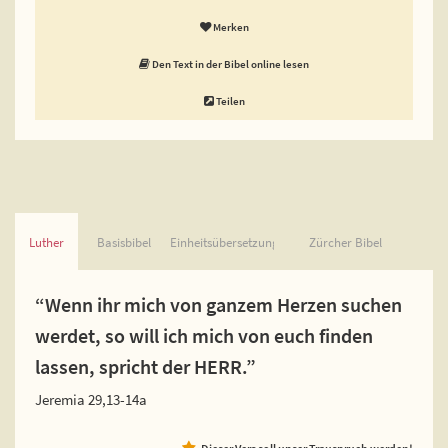
Merken
Den Text in der Bibel online lesen
Teilen
Luther
Basisbibel
Einheitsübersetzung
Zürcher Bibel
“Wenn ihr mich von ganzem Herzen suchen
werdet, so will ich mich von euch finden
lassen, spricht der HERR.”
Jeremia 29,13-14a
Dieser Vers soll unser Trauspruch werden!