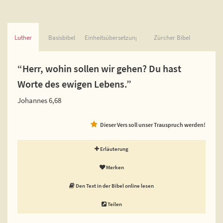
Luther
Basisbibel
Einheitsübersetzung
Zürcher Bibel
“Herr, wohin sollen wir gehen? Du hast
Worte des ewigen Lebens.”
Johannes 6,68
Dieser Vers soll unser Trauspruch werden!
Erläuterung
Merken
Den Text in der Bibel online lesen
Teilen