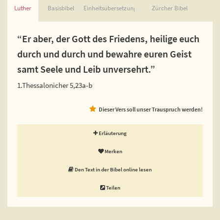
Luther
Basisbibel
Einheitsübersetzung
Zürcher Bibel
“Er aber, der Gott des Friedens, heilige euch
durch und durch und bewahre euren Geist
samt Seele und Leib unversehrt.”
1.Thessalonicher 5,23a-b
Dieser Vers soll unser Trauspruch werden!
Erläuterung
Merken
Den Text in der Bibel online lesen
Teilen