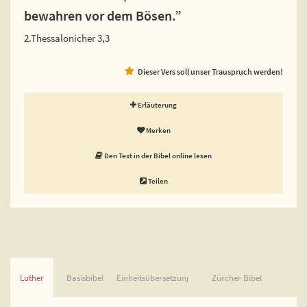
bewahren vor dem Bösen.”
2.Thessalonicher 3,3
Dieser Vers soll unser Trauspruch werden!
Erläuterung
Merken
Den Text in der Bibel online lesen
Teilen
Luther
Basisbibel
Einheitsübersetzung
Zürcher Bibel