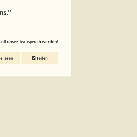
ns.”
 soll unser Trauspruch werden!
ne lesen
Teilen