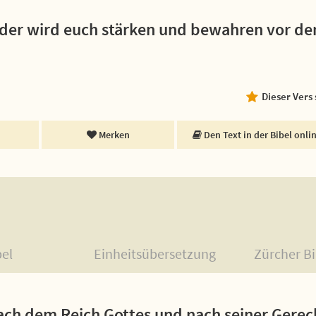
; der wird euch stärken und bewahren vor d
Dieser Vers
Merken
Den Text in der Bibel onli
bel
Einheitsübersetzung
Zürcher Bi
ach dem Reich Gottes und nach seiner Gerech