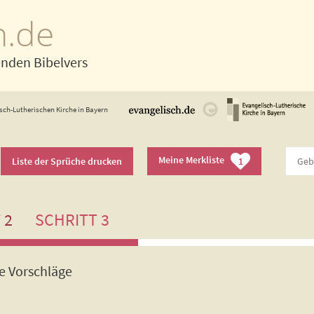
h.de
enden Bibelvers
sch-Lutherischen Kirche in Bayern
Meine Merkliste
Liste der Sprüche drucken
1
 2
SCHRITT 3
de Vorschläge