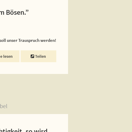
em Bösen.”
 soll unser Trauspruch werden!
ne lesen
Teilen
bel
tigkeit, so wird