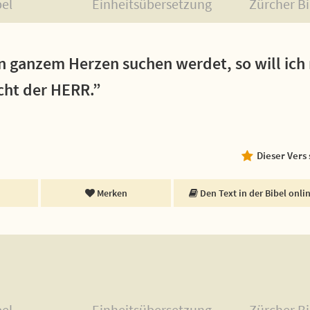
bel
Einheitsübersetzung
Zürcher Bi
n ganzem Herzen suchen werdet, so will ich
icht der HERR.”
Dieser Vers
Merken
Den Text in der Bibel onli
bel
Einheitsübersetzung
Zürcher Bi