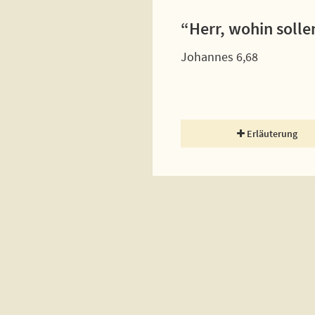
“Herr, wohin solle
Johannes 6,68
Erläuterung