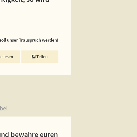
 soll unser Trauspruch werden!
ne lesen
Teilen
bel
h und bewahre euren