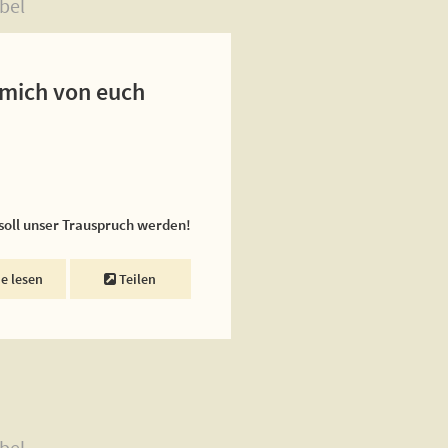
bel
 mich von euch
 soll unser Trauspruch werden!
ne lesen
Teilen
bel