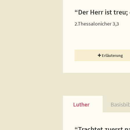
“Der Herr ist treu
2.Thessalonicher 3,3
Erläuterung
Luther
Basisbi
“Trachtet zuerst n