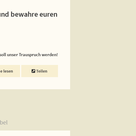
h und bewahre euren
 soll unser Trauspruch werden!
ne lesen
Teilen
bel