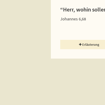
“Herr, wohin solle
Johannes 6,68
Erläuterung