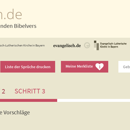
h.de
enden Bibelvers
sch-Lutherischen Kirche in Bayern
Meine Merkliste
Liste der Sprüche drucken
1
 2
SCHRITT 3
de Vorschläge