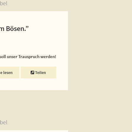
bel
em Bösen.”
 soll unser Trauspruch werden!
ne lesen
Teilen
bel