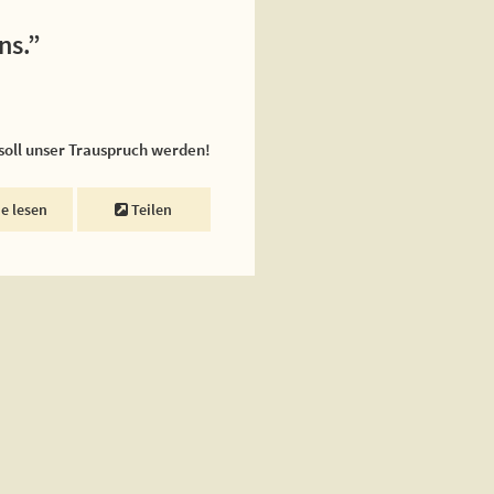
ns.”
 soll unser Trauspruch werden!
ne lesen
Teilen