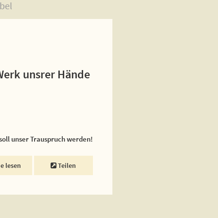
bel
 Werk unsrer Hände
 soll unser Trauspruch werden!
ne lesen
Teilen