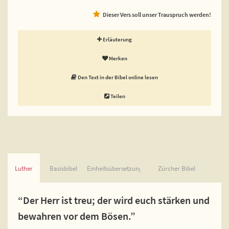
Dieser Vers soll unser Trauspruch werden!
Erläuterung
Merken
Den Text in der Bibel online lesen
Teilen
Luther
Basisbibel
Einheitsübersetzung
Zürcher Bibel
“Der Herr ist treu; der wird euch stärken und
bewahren vor dem Bösen.”