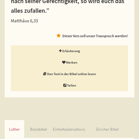
nach seiner Gerechtigkeit, so wird euch das
alles zufallen.”
Matthäus 6,33
Dieser Vers soll unser Trauspruch werden!
Erläuterung
Merken
Den Text in der Bibel online lesen
Teilen
Luther
Basisbibel
Einheitsübersetzung
Zürcher Bibel