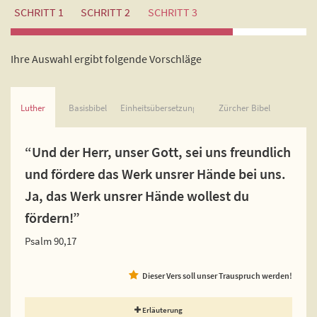
SCHRITT 1
SCHRITT 2
SCHRITT 3
Ihre Auswahl ergibt folgende Vorschläge
Luther
Basisbibel
Einheitsübersetzung
Zürcher Bibel
“Und der Herr, unser Gott, sei uns freundlich
und fördere das Werk unsrer Hände bei uns.
Ja, das Werk unsrer Hände wollest du
fördern!”
Psalm 90,17
Dieser Vers soll unser Trauspruch werden!
Erläuterung