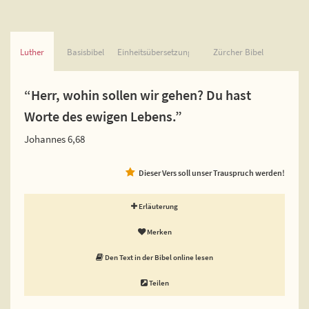
Luther
Basisbibel
Einheitsübersetzung
Zürcher Bibel
“Herr, wohin sollen wir gehen? Du hast
Worte des ewigen Lebens.”
Johannes 6,68
Dieser Vers soll unser Trauspruch werden!
Erläuterung
Merken
Den Text in der Bibel online lesen
Teilen