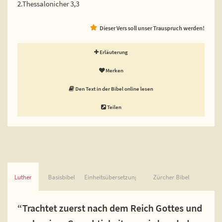
2.Thessalonicher 3,3
Dieser Vers soll unser Trauspruch werden!
Erläuterung
Merken
Den Text in der Bibel online lesen
Teilen
Luther
Basisbibel
Einheitsübersetzung
Zürcher Bibel
“Trachtet zuerst nach dem Reich Gottes und