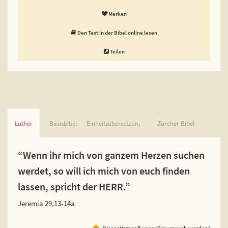
Merken
Den Text in der Bibel online lesen
Teilen
Luther
Basisbibel
Einheitsübersetzung
Zürcher Bibel
“Wenn ihr mich von ganzem Herzen suchen
werdet, so will ich mich von euch finden
lassen, spricht der HERR.”
Jeremia 29,13-14a
Dieser Vers soll unser Trauspruch werden!