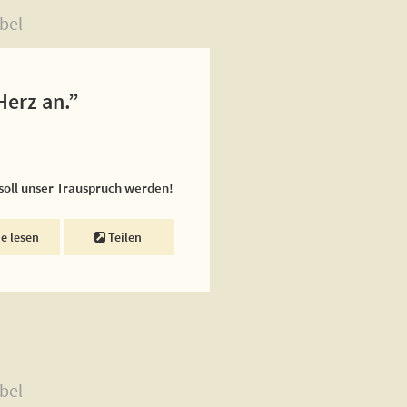
bel
Herz an.”
 soll unser Trauspruch werden!
ne lesen
Teilen
bel