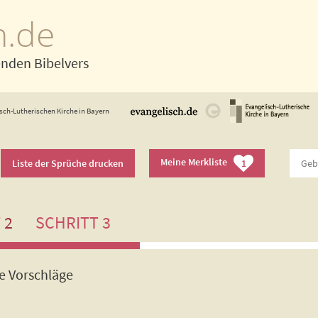
h.de
enden Bibelvers
sch-Lutherischen Kirche in Bayern
Meine Merkliste
Liste der Sprüche drucken
1
 2
SCHRITT 3
de Vorschläge