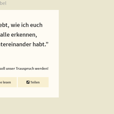
bel
ebt, wie ich euch
 alle erkennen,
ntereinander habt.”
 soll unser Trauspruch werden!
ne lesen
Teilen