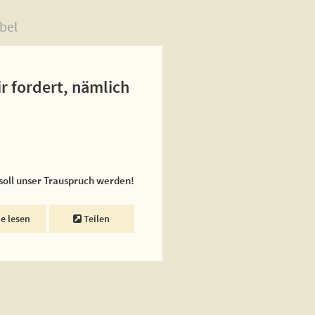
bel
ir fordert, nämlich
 soll unser Trauspruch werden!
ne lesen
Teilen