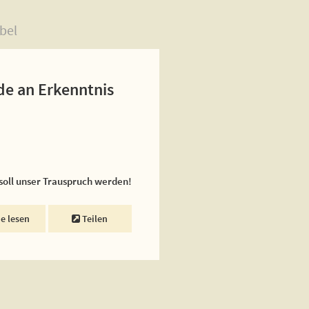
bel
de an Erkenntnis
 soll unser Trauspruch werden!
ne lesen
Teilen