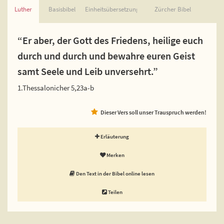
Luther
Basisbibel
Einheitsübersetzung
Zürcher Bibel
“Er aber, der Gott des Friedens, heilige euch
durch und durch und bewahre euren Geist
samt Seele und Leib unversehrt.”
1.Thessalonicher 5,23a-b
Dieser Vers soll unser Trauspruch werden!
Erläuterung
Merken
Den Text in der Bibel online lesen
Teilen