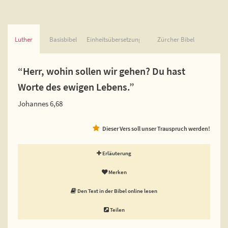
Luther
Basisbibel
Einheitsübersetzung
Zürcher Bibel
“Herr, wohin sollen wir gehen? Du hast
Worte des ewigen Lebens.”
Johannes 6,68
Dieser Vers soll unser Trauspruch werden!
Erläuterung
Merken
Den Text in der Bibel online lesen
Teilen