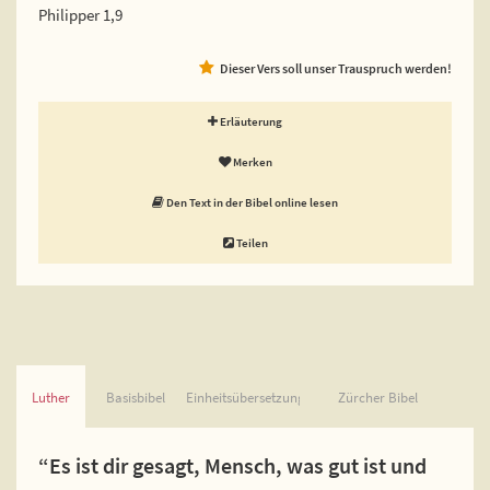
Philipper 1,9
Dieser Vers soll unser Trauspruch werden!
Erläuterung
Merken
Den Text in der Bibel online lesen
Teilen
Luther
Basisbibel
Einheitsübersetzung
Zürcher Bibel
“Es ist dir gesagt, Mensch, was gut ist und