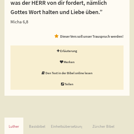
was der HERR von dir fordert, nämlich
Gottes Wort halten und Liebe üben.”
Micha 6,8
Dieser Vers soll unser Trauspruch werden!
Erläuterung
Merken
Den Text in der Bibel online lesen
Teilen
Luther
Basisbibel
Einheitsübersetzung
Zürcher Bibel