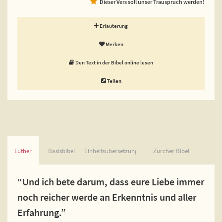
Dieser Vers soll unser Trauspruch werden!
Erläuterung
Merken
Den Text in der Bibel online lesen
Teilen
Luther
Basisbibel
Einheitsübersetzung
Zürcher Bibel
“Und ich bete darum, dass eure Liebe immer
noch reicher werde an Erkenntnis und aller
Erfahrung.”