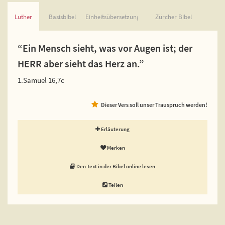
Luther
Basisbibel
Einheitsübersetzung
Zürcher Bibel
“Ein Mensch sieht, was vor Augen ist; der
HERR aber sieht das Herz an.”
1.Samuel 16,7c
Dieser Vers soll unser Trauspruch werden!
Erläuterung
Merken
Den Text in der Bibel online lesen
Teilen