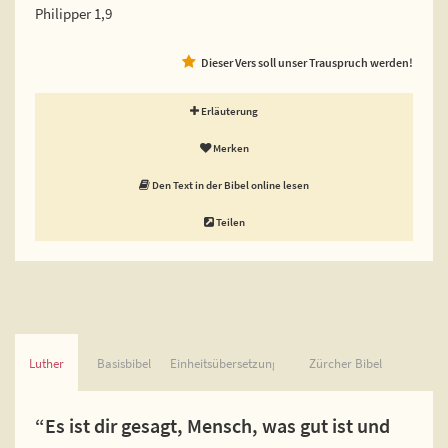
Philipper 1,9
Dieser Vers soll unser Trauspruch werden!
Erläuterung
Merken
Den Text in der Bibel online lesen
Teilen
Luther
Basisbibel
Einheitsübersetzung
Zürcher Bibel
“Es ist dir gesagt, Mensch, was gut ist und