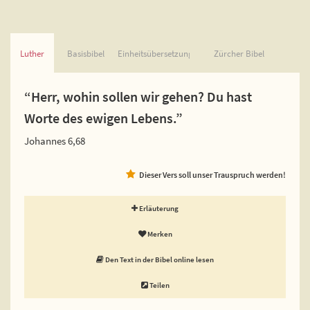
Luther
Basisbibel
Einheitsübersetzung
Zürcher Bibel
“Herr, wohin sollen wir gehen? Du hast
Worte des ewigen Lebens.”
Johannes 6,68
Dieser Vers soll unser Trauspruch werden!
Erläuterung
Merken
Den Text in der Bibel online lesen
Teilen