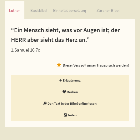
Luther
Basisbibel
Einheitsübersetzung
Zürcher Bibel
“Ein Mensch sieht, was vor Augen ist; der
HERR aber sieht das Herz an.”
1.Samuel 16,7c
Dieser Vers soll unser Trauspruch werden!
Erläuterung
Merken
Den Text in der Bibel online lesen
Teilen