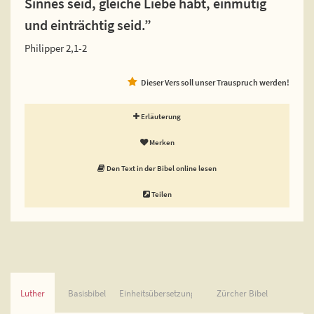
Sinnes seid, gleiche Liebe habt, einmütig
und einträchtig seid.”
Philipper 2,1-2
Dieser Vers soll unser Trauspruch werden!
Erläuterung
Merken
Den Text in der Bibel online lesen
Teilen
Luther
Basisbibel
Einheitsübersetzung
Zürcher Bibel