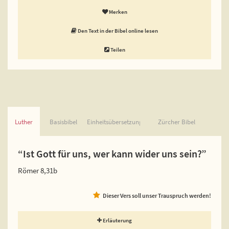
Merken
Den Text in der Bibel online lesen
Teilen
Luther
Basisbibel
Einheitsübersetzung
Zürcher Bibel
“Ist Gott für uns, wer kann wider uns sein?”
Römer 8,31b
Dieser Vers soll unser Trauspruch werden!
Erläuterung