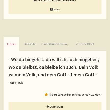
Den Text in der Bibel online lesen
Teilen
Luther
Basisbibel
Einheitsübersetzung
Zürcher Bibel
“Wo du hingehst, da will ich auch hingehen;
wo du bleibst, da bleibe ich auch. Dein Volk
ist mein Volk, und dein Gott ist mein Gott.”
Rut 1,16b
Dieser Vers soll unser Trauspruch werden!
Erläuterung