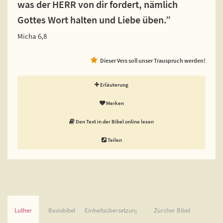
was der HERR von dir fordert, nämlich
Gottes Wort halten und Liebe üben.”
Micha 6,8
Dieser Vers soll unser Trauspruch werden!
Erläuterung
Merken
Den Text in der Bibel online lesen
Teilen
Luther
Basisbibel
Einheitsübersetzung
Zürcher Bibel