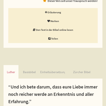
Dieser Vers soll unser Trauspruch werden!
Erläuterung
Merken
Den Text in der Bibel online lesen
Teilen
Luther
Basisbibel
Einheitsübersetzung
Zürcher Bibel
“Und ich bete darum, dass eure Liebe immer
noch reicher werde an Erkenntnis und aller
Erfahrung.”