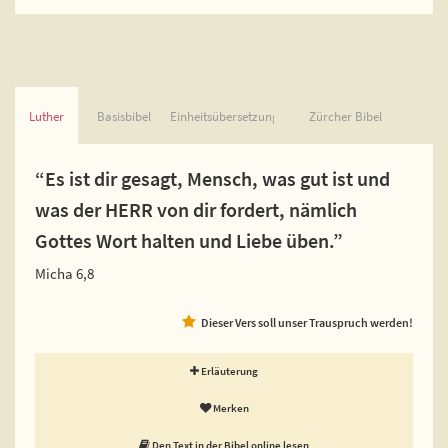
Luther
Basisbibel
Einheitsübersetzung
Zürcher Bibel
“Es ist dir gesagt, Mensch, was gut ist und
was der HERR von dir fordert, nämlich
Gottes Wort halten und Liebe üben.”
Micha 6,8
Dieser Vers soll unser Trauspruch werden!
Erläuterung
Merken
Den Text in der Bibel online lesen