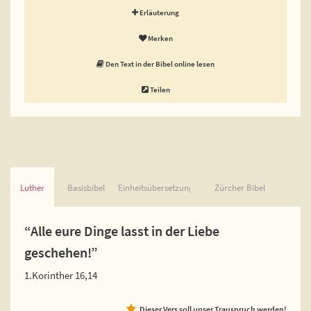
Erläuterung
Merken
Den Text in der Bibel online lesen
Teilen
Luther
Basisbibel
Einheitsübersetzung
Zürcher Bibel
“Alle eure Dinge lasst in der Liebe
geschehen!”
1.Korinther 16,14
Dieser Vers soll unser Trauspruch werden!