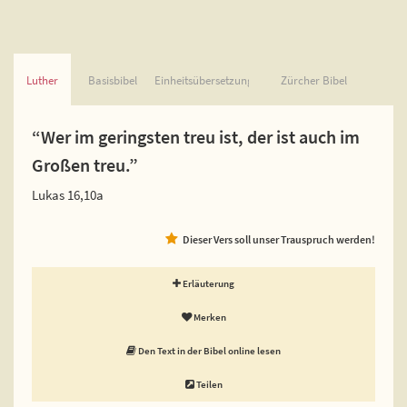
Luther
Basisbibel
Einheitsübersetzung
Zürcher Bibel
“Wer im geringsten treu ist, der ist auch im
Großen treu.”
Lukas 16,10a
Dieser Vers soll unser Trauspruch werden!
Erläuterung
Merken
Den Text in der Bibel online lesen
Teilen