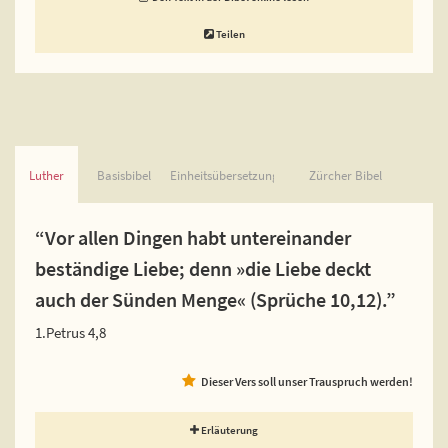
Teilen
Luther
Basisbibel
Einheitsübersetzung
Zürcher Bibel
“Vor allen Dingen habt untereinander
beständige Liebe; denn »die Liebe deckt
auch der Sünden Menge« (Sprüche 10,12).”
1.Petrus 4,8
Dieser Vers soll unser Trauspruch werden!
Erläuterung