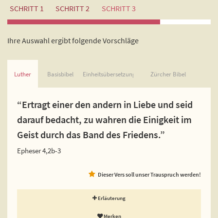
SCHRITT 1
SCHRITT 2
SCHRITT 3
Ihre Auswahl ergibt folgende Vorschläge
Luther
Basisbibel
Einheitsübersetzung
Zürcher Bibel
“Ertragt einer den andern in Liebe und seid
darauf bedacht, zu wahren die Einigkeit im
Geist durch das Band des Friedens.”
Epheser 4,2b-3
Dieser Vers soll unser Trauspruch werden!
Erläuterung
Merken