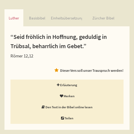
Luther
Basisbibel
Einheitsübersetzung
Zürcher Bibel
“Seid fröhlich in Hoffnung, geduldig in
Trübsal, beharrlich im Gebet.”
Römer 12,12
Dieser Vers soll unser Trauspruch werden!
Erläuterung
Merken
Den Text in der Bibel online lesen
Teilen