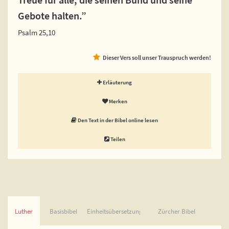
Gebote halten.”
Psalm 25,10
Dieser Vers soll unser Trauspruch werden!
Erläuterung
Merken
Den Text in der Bibel online lesen
Teilen
Luther
Basisbibel
Einheitsübersetzung
Zürcher Bibel