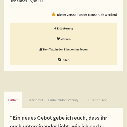
Johannes 15,9b+11
Dieser Vers soll unser Trauspruch werden!
Erläuterung
Merken
Den Text in der Bibel online lesen
Teilen
Luther
Basisbibel
Einheitsübersetzung
Zürcher Bibel
“Ein neues Gebot gebe ich euch, dass ihr
euch untereinander liebt, wie ich euch