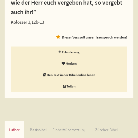
wie der Herr euch vergeben hat, so vergebt
auch ihr!”
Kolosser 3,12b-13
Dieser Vers soll unser Trauspruch werden!
Erläuterung
Merken
Den Text in der Bibel online lesen
Teilen
Luther
Basisbibel
Einheitsübersetzung
Zürcher Bibel