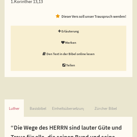
1.Korinther 13,13
Dieser Vers soll unser Trauspruch werden!
Erläuterung
Merken
Den Text in der Bibel online lesen
Teilen
Luther
Basisbibel
Einheitsübersetzung
Zürcher Bibel
“Die Wege des HERRN sind lauter Güte und
Treue für alle, die seinen Bund und seine