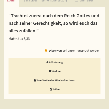
Luther
Basisbibel
Einheitsübersetzung
Zürcher Bibel
“Trachtet zuerst nach dem Reich Gottes und
nach seiner Gerechtigkeit, so wird euch das
alles zufallen.”
Matthäus 6,33
Dieser Vers soll unser Trauspruch werden!
Erläuterung
Merken
Den Text in der Bibel online lesen
Teilen