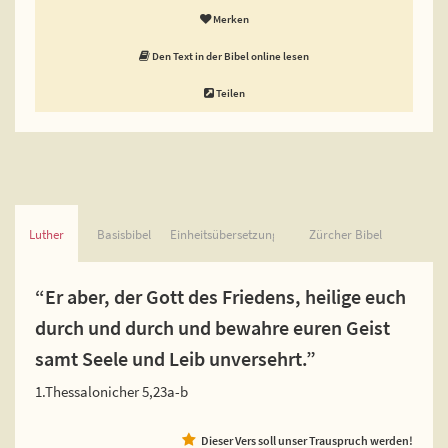
Merken
Den Text in der Bibel online lesen
Teilen
Luther
Basisbibel
Einheitsübersetzung
Zürcher Bibel
“Er aber, der Gott des Friedens, heilige euch
durch und durch und bewahre euren Geist
samt Seele und Leib unversehrt.”
1.Thessalonicher 5,23a-b
Dieser Vers soll unser Trauspruch werden!