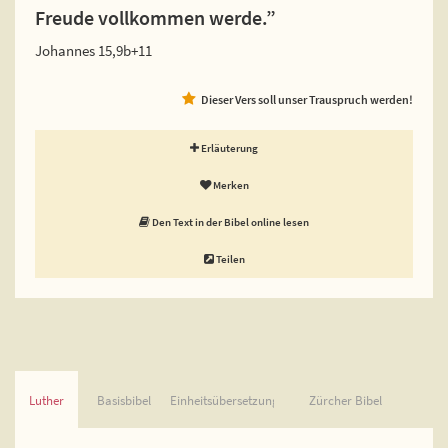
Freude vollkommen werde.”
Johannes 15,9b+11
Dieser Vers soll unser Trauspruch werden!
Erläuterung
Merken
Den Text in der Bibel online lesen
Teilen
Luther
Basisbibel
Einheitsübersetzung
Zürcher Bibel