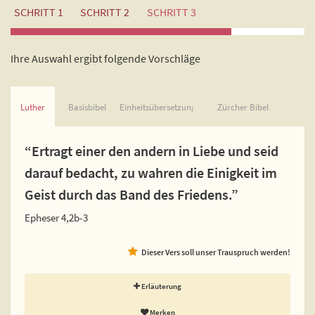
SCHRITT 1
SCHRITT 2
SCHRITT 3
Ihre Auswahl ergibt folgende Vorschläge
Luther
Basisbibel
Einheitsübersetzung
Zürcher Bibel
“Ertragt einer den andern in Liebe und seid
darauf bedacht, zu wahren die Einigkeit im
Geist durch das Band des Friedens.”
Epheser 4,2b-3
Dieser Vers soll unser Trauspruch werden!
Erläuterung
Merken