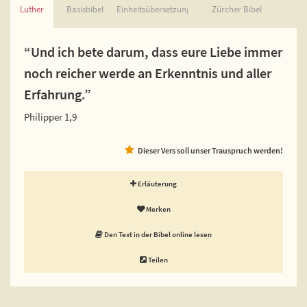
Luther
Basisbibel
Einheitsübersetzung
Zürcher Bibel
“Und ich bete darum, dass eure Liebe immer
noch reicher werde an Erkenntnis und aller
Erfahrung.”
Philipper 1,9
Dieser Vers soll unser Trauspruch werden!
Erläuterung
Merken
Den Text in der Bibel online lesen
Teilen