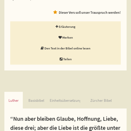
Dieser Vers soll unser Trauspruch werden!
Erläuterung
Merken
Den Text in der Bibel online lesen
Teilen
Luther
Basisbibel
Einheitsübersetzung
Zürcher Bibel
“Nun aber bleiben Glaube, Hoffnung, Liebe,
diese drei; aber die Liebe ist die größte unter