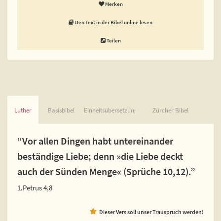
Merken
Den Text in der Bibel online lesen
Teilen
Luther
Basisbibel
Einheitsübersetzung
Zürcher Bibel
“Vor allen Dingen habt untereinander
beständige Liebe; denn »die Liebe deckt
auch der Sünden Menge« (Sprüche 10,12).”
1.Petrus 4,8
Dieser Vers soll unser Trauspruch werden!