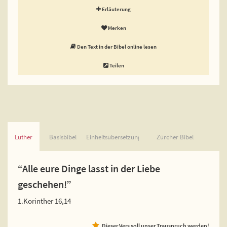
Erläuterung
Merken
Den Text in der Bibel online lesen
Teilen
Luther
Basisbibel
Einheitsübersetzung
Zürcher Bibel
“Alle eure Dinge lasst in der Liebe
geschehen!”
1.Korinther 16,14
Dieser Vers soll unser Trauspruch werden!