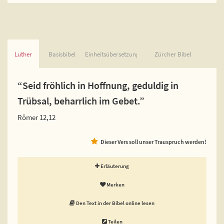
Luther
Basisbibel
Einheitsübersetzung
Zürcher Bibel
“Seid fröhlich in Hoffnung, geduldig in
Trübsal, beharrlich im Gebet.”
Römer 12,12
Dieser Vers soll unser Trauspruch werden!
Erläuterung
Merken
Den Text in der Bibel online lesen
Teilen