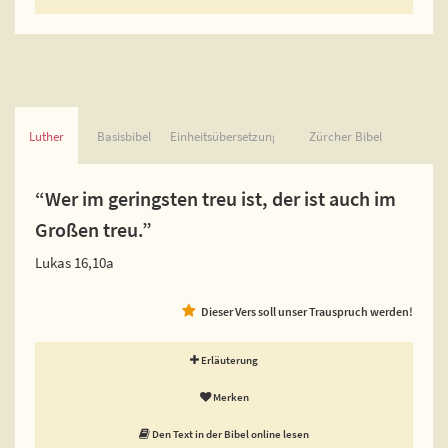
Luther
Basisbibel
Einheitsübersetzung
Zürcher Bibel
“Wer im geringsten treu ist, der ist auch im
Großen treu.”
Lukas 16,10a
Dieser Vers soll unser Trauspruch werden!
Erläuterung
Merken
Den Text in der Bibel online lesen