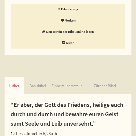
Erläuterung
Merken
Den Text in der Bibel online lesen
Teilen
Luther
Basisbibel
Einheitsübersetzung
Zürcher Bibel
“Er aber, der Gott des Friedens, heilige euch
durch und durch und bewahre euren Geist
samt Seele und Leib unversehrt.”
1.Thessalonicher 5,23a-b