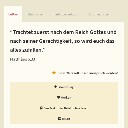
Luther
Basisbibel
Einheitsübersetzung
Zürcher Bibel
“Trachtet zuerst nach dem Reich Gottes und
nach seiner Gerechtigkeit, so wird euch das
alles zufallen.”
Matthäus 6,33
Dieser Vers soll unser Trauspruch werden!
Erläuterung
Merken
Den Text in der Bibel online lesen
Teilen