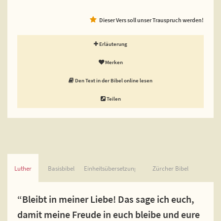
Dieser Vers soll unser Trauspruch werden!
Erläuterung
Merken
Den Text in der Bibel online lesen
Teilen
Luther
Basisbibel
Einheitsübersetzung
Zürcher Bibel
“Bleibt in meiner Liebe! Das sage ich euch,
damit meine Freude in euch bleibe und eure