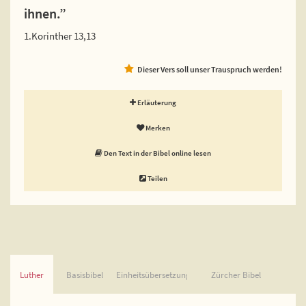
ihnen.”
1.Korinther 13,13
Dieser Vers soll unser Trauspruch werden!
Erläuterung
Merken
Den Text in der Bibel online lesen
Teilen
Luther
Basisbibel
Einheitsübersetzung
Zürcher Bibel