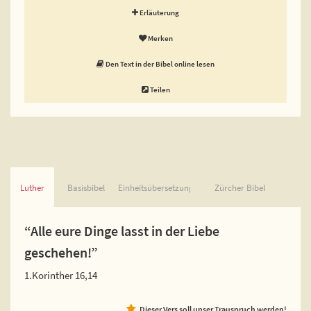
Erläuterung
Merken
Den Text in der Bibel online lesen
Teilen
Luther
Basisbibel
Einheitsübersetzung
Zürcher Bibel
“Alle eure Dinge lasst in der Liebe
geschehen!”
1.Korinther 16,14
Dieser Vers soll unser Trauspruch werden!