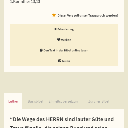
1.Korinther 13,13
Dieser Vers soll unser Trauspruch werden!
Erläuterung
Merken
Den Text in der Bibel online lesen
Teilen
Luther
Basisbibel
Einheitsübersetzung
Zürcher Bibel
“Die Wege des HERRN sind lauter Güte und
Treue für alle, die seinen Bund und seine