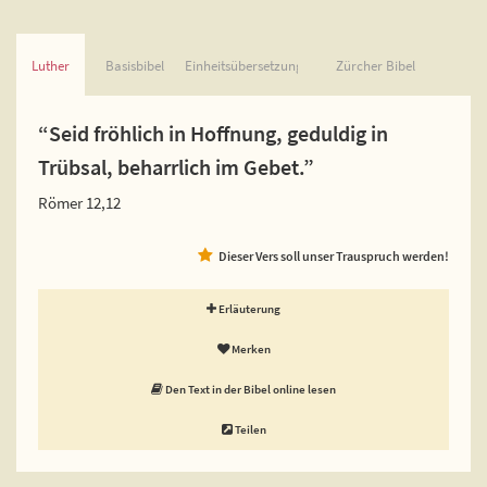
Luther
Basisbibel
Einheitsübersetzung
Zürcher Bibel
“Seid fröhlich in Hoffnung, geduldig in
Trübsal, beharrlich im Gebet.”
Römer 12,12
Dieser Vers soll unser Trauspruch werden!
Erläuterung
Merken
Den Text in der Bibel online lesen
Teilen