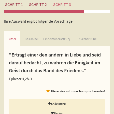
SCHRITT 1
SCHRITT 2
SCHRITT 3
Ihre Auswahl ergibt folgende Vorschläge
Luther
Basisbibel
Einheitsübersetzung
Zürcher Bibel
“Ertragt einer den andern in Liebe und seid
darauf bedacht, zu wahren die Einigkeit im
Geist durch das Band des Friedens.”
Epheser 4,2b-3
Dieser Vers soll unser Trauspruch werden!
Erläuterung
Merken