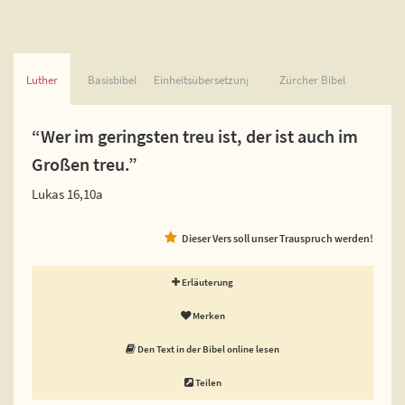
Luther
Basisbibel
Einheitsübersetzung
Zürcher Bibel
“Wer im geringsten treu ist, der ist auch im
Großen treu.”
Lukas 16,10a
Dieser Vers soll unser Trauspruch werden!
Erläuterung
Merken
Den Text in der Bibel online lesen
Teilen