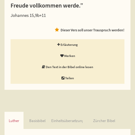
Freude vollkommen werde.”
Johannes 15,9b+11
Dieser Vers soll unser Trauspruch werden!
Erläuterung
Merken
Den Text in der Bibel online lesen
Teilen
Luther
Basisbibel
Einheitsübersetzung
Zürcher Bibel