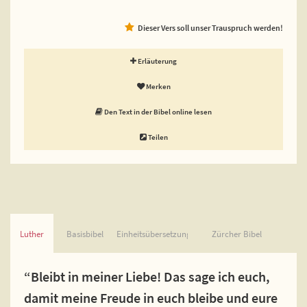
Dieser Vers soll unser Trauspruch werden!
Erläuterung
Merken
Den Text in der Bibel online lesen
Teilen
Luther
Basisbibel
Einheitsübersetzung
Zürcher Bibel
“Bleibt in meiner Liebe! Das sage ich euch,
damit meine Freude in euch bleibe und eure