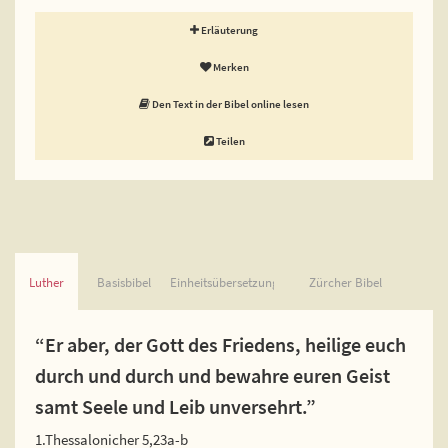
Erläuterung
Merken
Den Text in der Bibel online lesen
Teilen
Luther
Basisbibel
Einheitsübersetzung
Zürcher Bibel
“Er aber, der Gott des Friedens, heilige euch
durch und durch und bewahre euren Geist
samt Seele und Leib unversehrt.”
1.Thessalonicher 5,23a-b