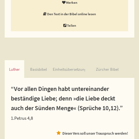
Merken
Den Text in der Bibel online lesen
Teilen
Luther
Basisbibel
Einheitsübersetzung
Zürcher Bibel
“Vor allen Dingen habt untereinander
beständige Liebe; denn »die Liebe deckt
auch der Sünden Menge« (Sprüche 10,12).”
1.Petrus 4,8
Dieser Vers soll unser Trauspruch werden!