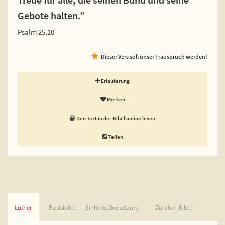
Gebote halten.”
Psalm 25,10
Dieser Vers soll unser Trauspruch werden!
Erläuterung
Merken
Den Text in der Bibel online lesen
Teilen
Luther
Basisbibel
Einheitsübersetzung
Zürcher Bibel