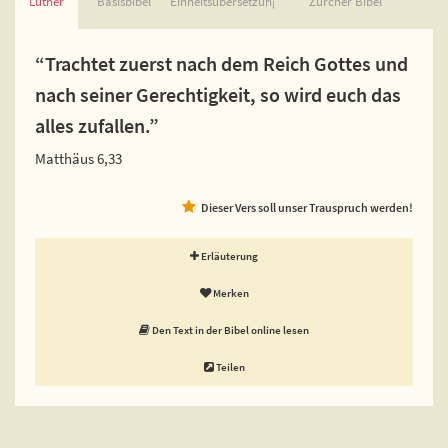
Luther
Basisbibel
Einheitsübersetzung
Zürcher Bibel
“Trachtet zuerst nach dem Reich Gottes und
nach seiner Gerechtigkeit, so wird euch das
alles zufallen.”
Matthäus 6,33
Dieser Vers soll unser Trauspruch werden!
Erläuterung
Merken
Den Text in der Bibel online lesen
Teilen