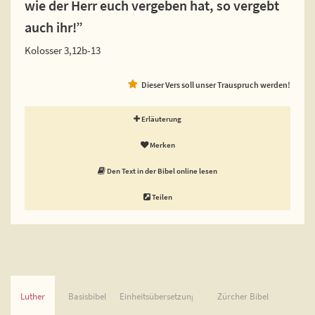
wie der Herr euch vergeben hat, so vergebt
auch ihr!”
Kolosser 3,12b-13
Dieser Vers soll unser Trauspruch werden!
Erläuterung
Merken
Den Text in der Bibel online lesen
Teilen
Luther
Basisbibel
Einheitsübersetzung
Zürcher Bibel