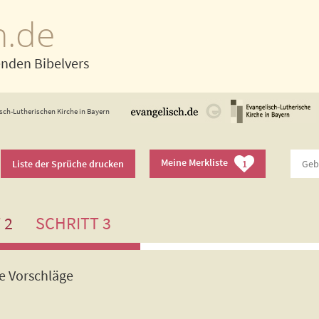
h.de
enden Bibelvers
sch-Lutherischen Kirche in Bayern
Meine Merkliste
Liste der Sprüche drucken
1
 2
SCHRITT 3
de Vorschläge