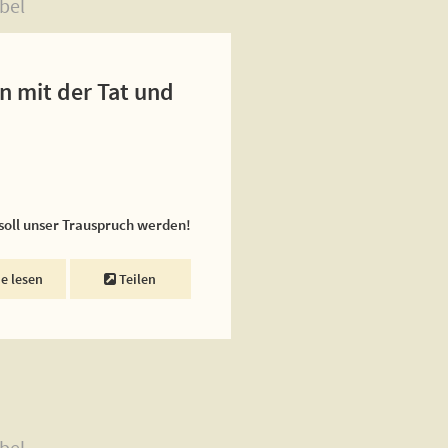
bel
n mit der Tat und
 soll unser Trauspruch werden!
ne lesen
Teilen
bel