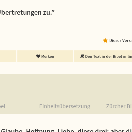
Übertretungen zu.”
Dieser Vers
Merken
Den Text in der Bibel onli
bel
Einheitsübersetzung
Zürcher Bi
Glaube, Hoffnung, Liebe, diese drei; aber die