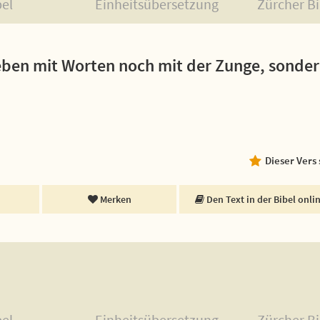
bel
Einheitsübersetzung
Zürcher Bi
ieben mit Worten noch mit der Zunge, sonder
Dieser Vers
Merken
Den Text in der Bibel onli
bel
Einheitsübersetzung
Zürcher Bi