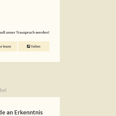
 soll unser Trauspruch werden!
ne lesen
Teilen
bel
de an Erkenntnis