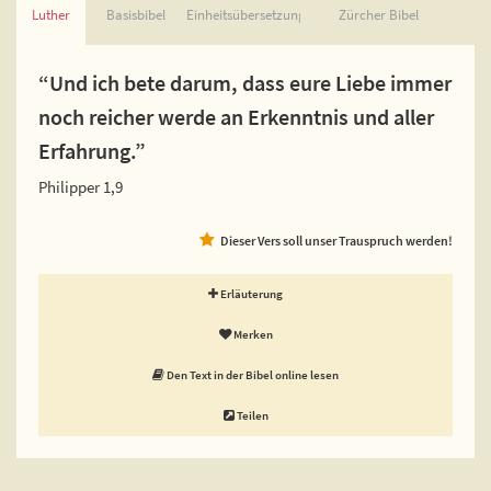
Luther
Basisbibel
Einheitsübersetzung
Zürcher Bibel
“Und ich bete darum, dass eure Liebe immer
noch reicher werde an Erkenntnis und aller
Erfahrung.”
Philipper 1,9
Dieser Vers soll unser Trauspruch werden!
Erläuterung
Merken
Den Text in der Bibel online lesen
Teilen