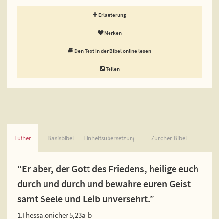
Erläuterung
Merken
Den Text in der Bibel online lesen
Teilen
Luther
Basisbibel
Einheitsübersetzung
Zürcher Bibel
“Er aber, der Gott des Friedens, heilige euch
durch und durch und bewahre euren Geist
samt Seele und Leib unversehrt.”
1.Thessalonicher 5,23a-b