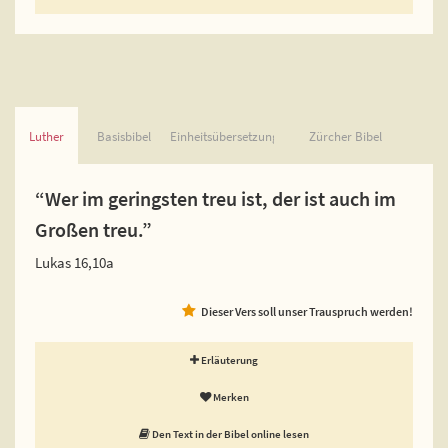
Luther
Basisbibel
Einheitsübersetzung
Zürcher Bibel
“Wer im geringsten treu ist, der ist auch im
Großen treu.”
Lukas 16,10a
Dieser Vers soll unser Trauspruch werden!
Erläuterung
Merken
Den Text in der Bibel online lesen