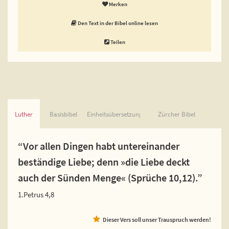
Merken
Den Text in der Bibel online lesen
Teilen
Luther
Basisbibel
Einheitsübersetzung
Zürcher Bibel
“Vor allen Dingen habt untereinander
beständige Liebe; denn »die Liebe deckt
auch der Sünden Menge« (Sprüche 10,12).”
1.Petrus 4,8
Dieser Vers soll unser Trauspruch werden!