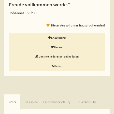
Freude vollkommen werde.”
Johannes 15,9b+11
Dieser Vers soll unser Trauspruch werden!
Erläuterung
Merken
Den Text in der Bibel online lesen
Teilen
Luther
Basisbibel
Einheitsübersetzung
Zürcher Bibel