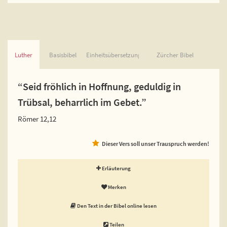
Luther
Basisbibel
Einheitsübersetzung
Zürcher Bibel
“Seid fröhlich in Hoffnung, geduldig in
Trübsal, beharrlich im Gebet.”
Römer 12,12
Dieser Vers soll unser Trauspruch werden!
Erläuterung
Merken
Den Text in der Bibel online lesen
Teilen