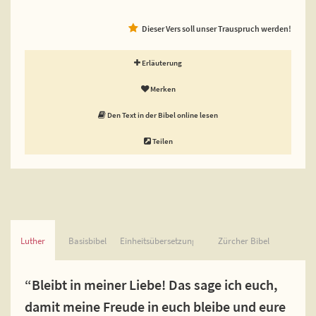
Dieser Vers soll unser Trauspruch werden!
Erläuterung
Merken
Den Text in der Bibel online lesen
Teilen
Luther
Basisbibel
Einheitsübersetzung
Zürcher Bibel
“Bleibt in meiner Liebe! Das sage ich euch,
damit meine Freude in euch bleibe und eure