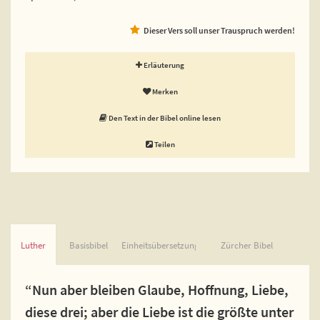
Dieser Vers soll unser Trauspruch werden!
Erläuterung
Merken
Den Text in der Bibel online lesen
Teilen
Luther
Basisbibel
Einheitsübersetzung
Zürcher Bibel
“Nun aber bleiben Glaube, Hoffnung, Liebe,
diese drei; aber die Liebe ist die größte unter