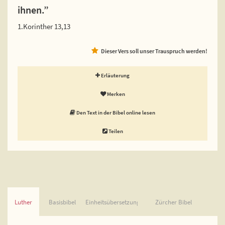
ihnen.”
1.Korinther 13,13
Dieser Vers soll unser Trauspruch werden!
Erläuterung
Merken
Den Text in der Bibel online lesen
Teilen
Luther
Basisbibel
Einheitsübersetzung
Zürcher Bibel