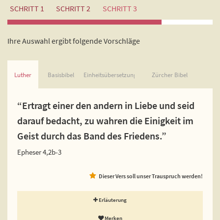
SCHRITT 1
SCHRITT 2
SCHRITT 3
Ihre Auswahl ergibt folgende Vorschläge
Luther
Basisbibel
Einheitsübersetzung
Zürcher Bibel
“Ertragt einer den andern in Liebe und seid
darauf bedacht, zu wahren die Einigkeit im
Geist durch das Band des Friedens.”
Epheser 4,2b-3
Dieser Vers soll unser Trauspruch werden!
Erläuterung
Merken