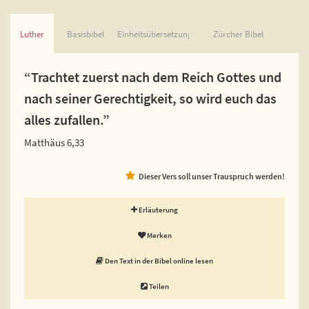
Luther
Basisbibel
Einheitsübersetzung
Zürcher Bibel
“Trachtet zuerst nach dem Reich Gottes und
nach seiner Gerechtigkeit, so wird euch das
alles zufallen.”
Matthäus 6,33
Dieser Vers soll unser Trauspruch werden!
Erläuterung
Merken
Den Text in der Bibel online lesen
Teilen