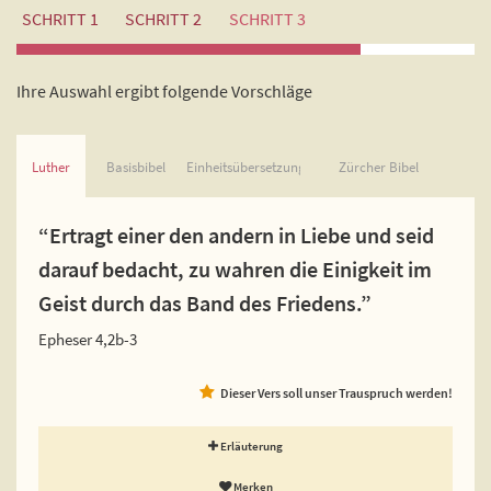
SCHRITT 1
SCHRITT 2
SCHRITT 3
Ihre Auswahl ergibt folgende Vorschläge
Luther
Basisbibel
Einheitsübersetzung
Zürcher Bibel
“Ertragt einer den andern in Liebe und seid
darauf bedacht, zu wahren die Einigkeit im
Geist durch das Band des Friedens.”
Epheser 4,2b-3
Dieser Vers soll unser Trauspruch werden!
Erläuterung
Merken