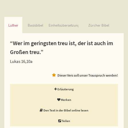
Luther
Basisbibel
Einheitsübersetzung
Zürcher Bibel
“Wer im geringsten treu ist, der ist auch im
Großen treu.”
Lukas 16,10a
Dieser Vers soll unser Trauspruch werden!
Erläuterung
Merken
Den Text in der Bibel online lesen
Teilen