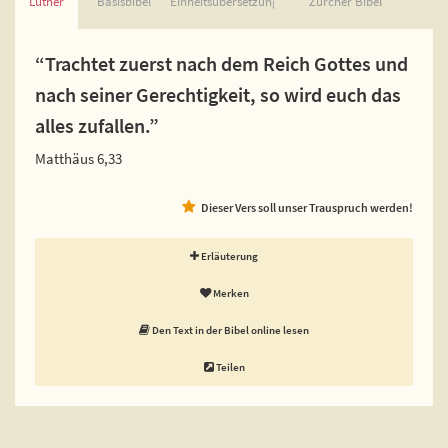
Luther
Basisbibel
Einheitsübersetzung
Zürcher Bibel
“Trachtet zuerst nach dem Reich Gottes und
nach seiner Gerechtigkeit, so wird euch das
alles zufallen.”
Matthäus 6,33
Dieser Vers soll unser Trauspruch werden!
Erläuterung
Merken
Den Text in der Bibel online lesen
Teilen