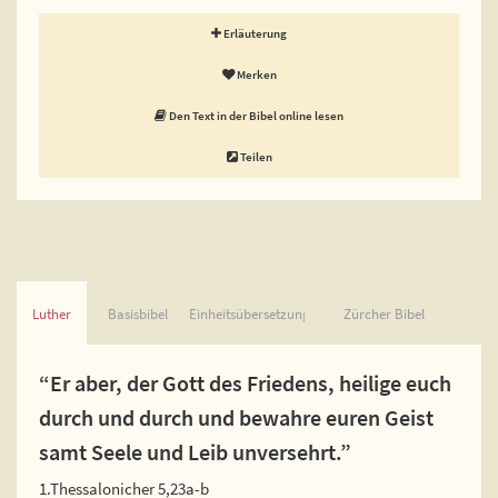
Erläuterung
Merken
Den Text in der Bibel online lesen
Teilen
Luther
Basisbibel
Einheitsübersetzung
Zürcher Bibel
“Er aber, der Gott des Friedens, heilige euch
durch und durch und bewahre euren Geist
samt Seele und Leib unversehrt.”
1.Thessalonicher 5,23a-b