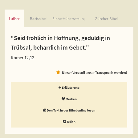
Luther
Basisbibel
Einheitsübersetzung
Zürcher Bibel
“Seid fröhlich in Hoffnung, geduldig in
Trübsal, beharrlich im Gebet.”
Römer 12,12
Dieser Vers soll unser Trauspruch werden!
Erläuterung
Merken
Den Text in der Bibel online lesen
Teilen