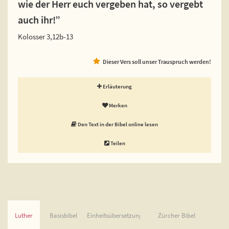
wie der Herr euch vergeben hat, so vergebt
auch ihr!”
Kolosser 3,12b-13
Dieser Vers soll unser Trauspruch werden!
Erläuterung
Merken
Den Text in der Bibel online lesen
Teilen
Luther
Basisbibel
Einheitsübersetzung
Zürcher Bibel