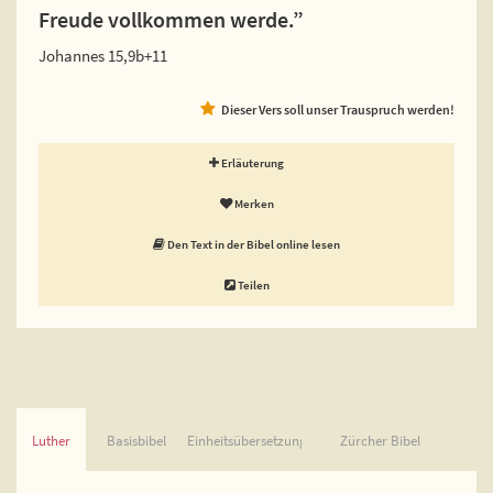
Freude vollkommen werde.”
Johannes 15,9b+11
Dieser Vers soll unser Trauspruch werden!
Erläuterung
Merken
Den Text in der Bibel online lesen
Teilen
Luther
Basisbibel
Einheitsübersetzung
Zürcher Bibel