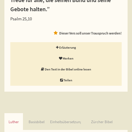
Gebote halten.”
Psalm 25,10
Dieser Vers soll unser Trauspruch werden!
Erläuterung
Merken
Den Text in der Bibel online lesen
Teilen
Luther
Basisbibel
Einheitsübersetzung
Zürcher Bibel