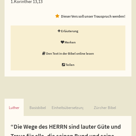
1.Korinther 13,13
Dieser Vers soll unser Trauspruch werden!
Erläuterung
Merken
Den Text in der Bibel online lesen
Teilen
Luther
Basisbibel
Einheitsübersetzung
Zürcher Bibel
“Die Wege des HERRN sind lauter Güte und
Treue für alle, die seinen Bund und seine