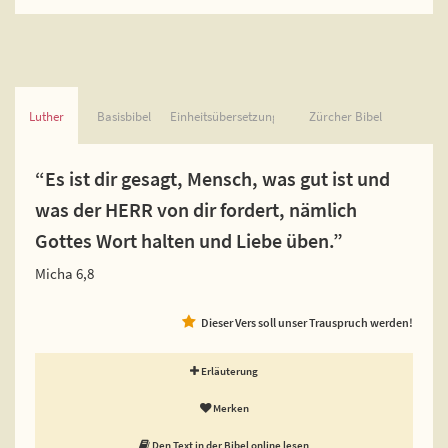
Luther
Basisbibel
Einheitsübersetzung
Zürcher Bibel
“Es ist dir gesagt, Mensch, was gut ist und
was der HERR von dir fordert, nämlich
Gottes Wort halten und Liebe üben.”
Micha 6,8
Dieser Vers soll unser Trauspruch werden!
Erläuterung
Merken
Den Text in der Bibel online lesen