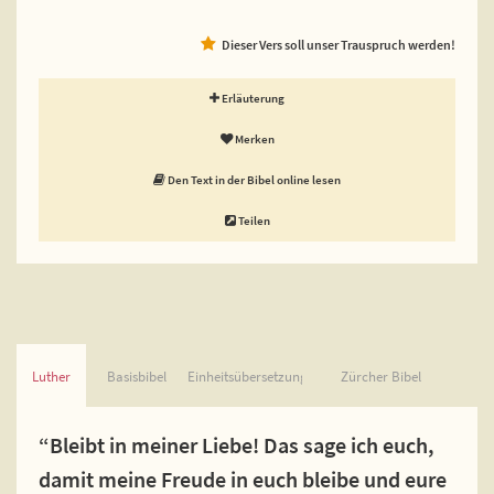
Dieser Vers soll unser Trauspruch werden!
Erläuterung
Merken
Den Text in der Bibel online lesen
Teilen
Luther
Basisbibel
Einheitsübersetzung
Zürcher Bibel
“Bleibt in meiner Liebe! Das sage ich euch,
damit meine Freude in euch bleibe und eure