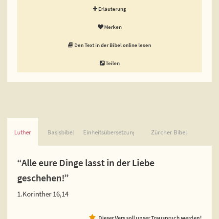
Erläuterung
Merken
Den Text in der Bibel online lesen
Teilen
Luther
Basisbibel
Einheitsübersetzung
Zürcher Bibel
“Alle eure Dinge lasst in der Liebe
geschehen!”
1.Korinther 16,14
Dieser Vers soll unser Trauspruch werden!